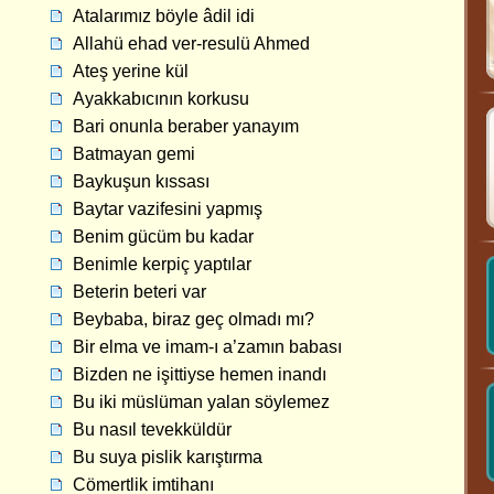
Atalarımız böyle âdil idi
Allahü ehad ver-resulü Ahmed
Ateş yerine kül
Ayakkabıcının korkusu
Bari onunla beraber yanayım
Batmayan gemi
Baykuşun kıssası
Baytar vazifesini yapmış
Benim gücüm bu kadar
Benimle kerpiç yaptılar
Beterin beteri var
Beybaba, biraz geç olmadı mı?
Bir elma ve imam-ı a’zamın babası
Bizden ne işittiyse hemen inandı
Bu iki müslüman yalan söylemez
Bu nasıl tevekküldür
Bu suya pislik karıştırma
Cömertlik imtihanı