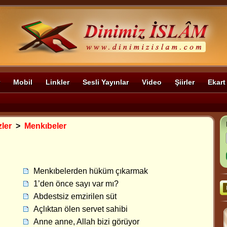
Mobil
Linkler
Sesli Yayınlar
Video
Şiirler
Ekart
zler
>
Menkıbeler
Menkıbelerden hüküm çıkarmak
1’den önce sayı var mı?
Abdestsiz emzirilen süt
Açlıktan ölen servet sahibi
Anne anne, Allah bizi görüyor