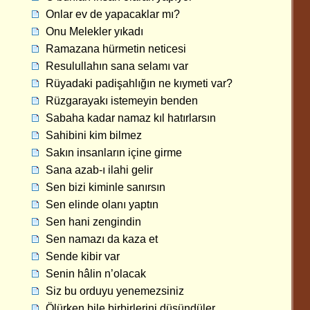
Onlar ev de yapacaklar mı?
Onu Melekler yıkadı
Ramazana hürmetin neticesi
Resulullahın sana selamı var
Rüyadaki padişahlığın ne kıymeti var?
Rüzgarayakı istemeyin benden
Sabaha kadar namaz kıl hatırlarsın
Sahibini kim bilmez
Sakın insanların içine girme
Sana azab-ı ilahi gelir
Sen bizi kiminle sanırsın
Sen elinde olanı yaptın
Sen hani zengindin
Sen namazı da kaza et
Sende kibir var
Senin hâlin n’olacak
Siz bu orduyu yenemezsiniz
Ölürken bile birbirlerini düşündüler