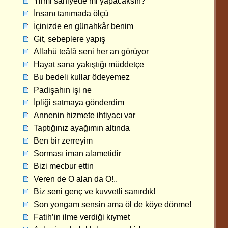
Yirmi saniyede mi yapacaksın?
İnsanı tanımada ölçü
İçinizde en günahkâr benim
Git, sebeplere yapış
Allahü teâlâ seni her an görüyor
Hayat sana yakıştığı müddetçe
Bu bedeli kullar ödeyemez
Padişahın işi ne
İpliği satmaya gönderdim
Annenin hizmete ihtiyacı var
Taptığınız ayağımın altında
Ben bir zerreyim
Sorması iman alametidir
Bizi mecbur ettin
Veren de O alan da O!..
Biz seni genç ve kuvvetli sanırdık!
Son yongam sensin ama öl de köye dönme!
Fatih’in ilme verdiği kıymet