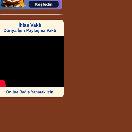
İhlas Vakfı
Dünya İçin Paylaşma Vakti
Online Bağış Yapmak İçin