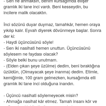
- Sen ne ahmaksın, benim kursağımda ellişer
gramlık iki tane inci vardı. Beni kesseydin, bu
incilere malik olacaktın.
İnci sözünü duyar duymaz, tamahkâr, hemen oraya
yıkılıp kalır. Eyvah diyerek dövünmeye başlar. Sonra
der ki:
- Haydi üçüncüsünü söyle!
- Sen iki nasihati hemen unuttun. Üçüncüsünü
söylesem ne faydası olacak?
- Söyle belki bunu unutmam.
- (Elden çıkan şeye üzülme) dedim, beni bıraktığına
üzüldün, (Olmayacak şeye inanma) dedim. Etimle,
kemiğimle, 100 gram gelmezken, kursağımda elli
gramlık iki tane inci olduğuna inandın.
- Üçüncü nasihati söylemeyecek misin?
- Ahmağa nasihat kâr etmez. Tamah insanı kör ve