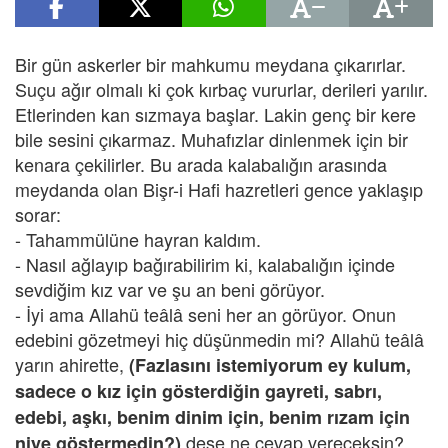
Bir gün askerler bir mahkumu meydana çıkarırlar.
Suçu ağır olmalı ki çok kırbaç vururlar, derileri yarılır.
Etlerinden kan sızmaya başlar. Lakin genç bir kere
bile sesini çıkarmaz. Muhafızlar dinlenmek için bir
kenara çekilirler. Bu arada kalabalığın arasında
meydanda olan Bişr-i Hafi hazretleri gence yaklaşıp
sorar:
- Tahammülüne hayran kaldım.
- Nasıl ağlayıp bağırabilirim ki, kalabalığın içinde
sevdiğim kız var ve şu an beni görüyor.
- İyi ama Allahü teâlâ seni her an görüyor. Onun
edebini gözetmeyi hiç düşünmedin mi? Allahü teâlâ
yarın ahirette,
(Fazlasını istemiyorum ey kulum,
sadece o kız için gösterdiğin gayreti, sabrı,
edebi, aşkı, benim dinim için, benim rızam için
dese ne cevap vereceksin?
niye göstermedin?)