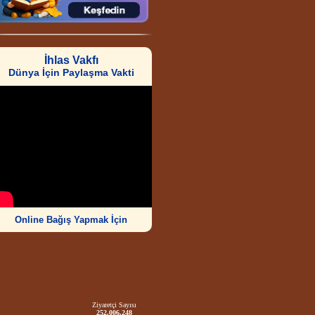
İhlas Vakfı
Dünya İçin Paylaşma Vakti
Online Bağış Yapmak İçin
Ziyaretçi Sayısı
252.006.248