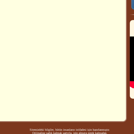
Sitemizdeki bilgiler, bütün insanların istifadesi için hazırlanmıştır.
Orijinaline sadık kalmak şartıyla, izin almaya gerek kalmadan,