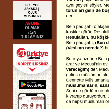
aynı şeyleri söyler. M
torunları gelir de boş
der.
Belh padişahı o akşa
köşkler görür. Resulul
Resulallah, bu köşkl
Belh padişahı,
(Ben 
(Vesikan nerede?)
bu
Bu rüya üzerine Belh 
arar ve Mecusi’nin ev
vereceğim)
der. Mec
gelince müslüman old
Cennette Müslümanlar
müslümanların, sana
Seni de gördüm ne olm
kıvranıp duruyordun.
da hepsi müslüman ol