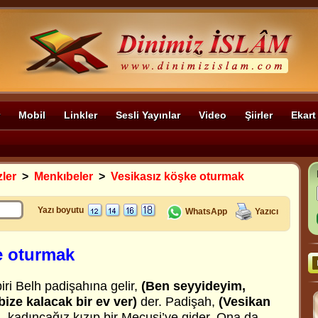
Mobil
Linkler
Sesli Yayınlar
Video
Şiirler
Ekart
zler
>
Menkıbeler
>
Vesikasız köşke oturmak
Yazı boyutu
WhatsApp
Yazıcı
e oturmak
iri Belh padişahına gelir,
(Ben seyyideyim,
ize kalacak bir ev ver)
der. Padişah,
(Vesikan
 kadıncağız kızıp bir Mecusi’ye gider. Ona da