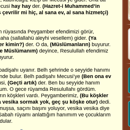
ecusi
hay hay
der.
(Hazret-i Muhammed’in
 çevrilir mi hiç, al sana ev, al sana hizmetçi)
m rüyasında Peygamber efendimizi görür,
laha (sallallahü aleyhi vesellem) gider.
(Ya
er kimin?)
der. O da,
(Müslümanların)
buyurur.
de Müslümanım)
deyince, Resulullah efendimiz
yurur.
padişahı uyanır. Belh şehrinde o seyyide hanımı
inde bulur. Belh padişahı Mecusi’ye
(Ben ona ev
usi,
(Geçti artık)
der. Ben bu seyyide hanım
um. O gece rüyamda Resulullahı gördüm.
ın köşkleri vardı. Peygamberimiz,
(Bu köşkler
 vesika sormak yok, geç şu köşke otur)
dedi.
uşsa, saçını başını yoluyor, vesika vesika diye
 Sabah rüyamı anlattığım hanımım ve çocuklarım
dular.