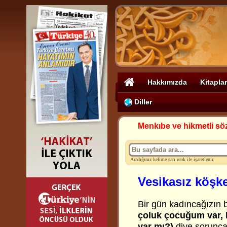
Hakkımızda
Kitaplar
Diller
Menkıbe ve hikmetli sö
Aradığınız kelime sarı renk ile işaretlenir.
Vesikasız köşk
Bir gün kadıncağızın b
çoluk çocuğum var, b
var mı?)
diye sorunca,