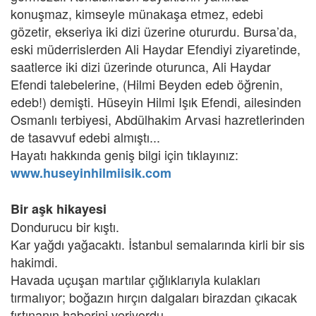
konuşmaz, kimseyle münakaşa etmez, edebi
gözetir, ekseriya iki dizi üzerine otururdu. Bursa’da,
eski müderrislerden Ali Haydar Efendiyi ziyaretinde,
saatlerce iki dizi üzerinde oturunca, Ali Haydar
Efendi talebelerine, (Hilmi Beyden edeb öğrenin,
edeb!) demişti. Hüseyin Hilmi Işık Efendi, ailesinden
Osmanlı terbiyesi, Abdülhakim Arvasi hazretlerinden
de tasavvuf edebi almıştı...
Hayatı hakkında geniş bilgi için tıklayınız:
www.huseyinhilmiisik.com
Bir aşk hikayesi
Dondurucu bir kıştı.
Kar yağdı yağacaktı. İstanbul semalarında kirli bir sis
hakimdi.
Havada uçuşan martılar çığlıklarıyla kulakları
tırmalıyor; boğazın hırçın dalgaları birazdan çıkacak
fırtınanın haberini veriyordu.