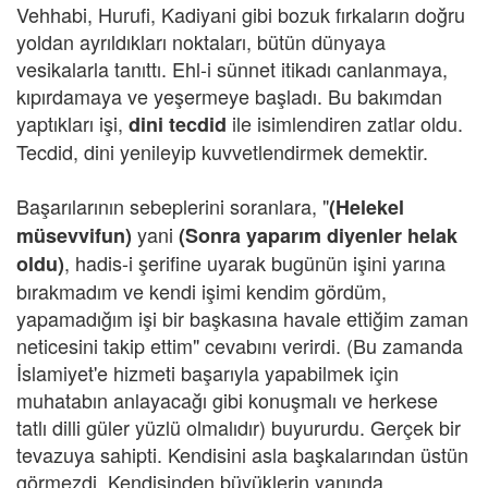
Vehhabi, Hurufi, Kadiyani gibi bozuk fırkaların doğru
yoldan ayrıldıkları noktaları, bütün dünyaya
vesikalarla tanıttı. Ehl-i sünnet itikadı canlanmaya,
kıpırdamaya ve yeşermeye başladı. Bu bakımdan
yaptıkları işi,
ile isimlendiren zatlar oldu.
dini tecdid
Tecdid, dini yenileyip kuvvetlendirmek demektir.
Başarılarının sebeplerini soranlara, "
(Helekel
yani
müsevvifun)
(Sonra yaparım diyenler helak
, hadis-i şerifine uyarak bugünün işini yarına
oldu)
bırakmadım ve kendi işimi kendim gördüm,
yapamadığım işi bir başkasına havale ettiğim zaman
neticesini takip ettim" cevabını verirdi. (Bu zamanda
İslamiyet'e hizmeti başarıyla yapabilmek için
muhatabın anlayacağı gibi konuşmalı ve herkese
tatlı dilli güler yüzlü olmalıdır) buyururdu. Gerçek bir
tevazuya sahipti. Kendisini asla başkalarından üstün
görmezdi. Kendisinden büyüklerin yanında