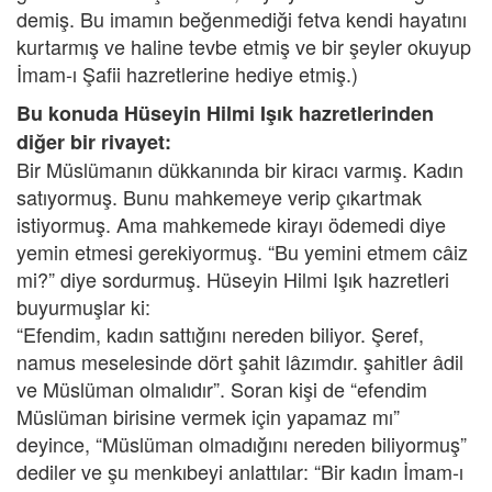
demiş. Bu imamın beğenmediği fetva kendi hayatını
kurtarmış ve haline tevbe etmiş ve bir şeyler okuyup
İmam-ı Şafii hazretlerine hediye etmiş.)
Bu konuda Hüseyin Hilmi Işık hazretlerinden
diğer bir rivayet:
Bir Müslümanın dükkanında bir kiracı varmış. Kadın
satıyormuş. Bunu mahkemeye verip çıkartmak
istiyormuş. Ama mahkemede kirayı ödemedi diye
yemin etmesi gerekiyormuş. “Bu yemini etmem câiz
mi?” diye sordurmuş. Hüseyin Hilmi Işık hazretleri
buyurmuşlar ki:
“Efendim, kadın sattığını nereden biliyor. Şeref,
namus meselesinde dört şahit lâzımdır. şahitler âdil
ve Müslüman olmalıdır”. Soran kişi de “efendim
Müslüman birisine vermek için yapamaz mı”
deyince, “Müslüman olmadığını nereden biliyormuş”
dediler ve şu menkıbeyi anlattılar: “Bir kadın İmam-ı