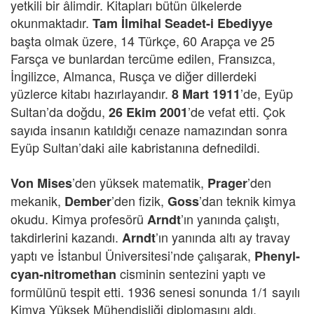
yetkili bir âlimdir. Kitapları bütün ülkelerde
okunmaktadır.
Tam İlmihal Seadet-i Ebediyye
başta olmak üzere, 14 Türkçe, 60 Arapça ve 25
Farsça ve bunlardan tercüme edilen, Fransızca,
İngilizce, Almanca, Rusça ve diğer dillerdeki
yüzlerce kitabı hazırlayandır.
’de, Eyüp
8 Mart 1911
Sultan’da doğdu,
’de vefat etti. Çok
26 Ekim 2001
sayıda insanın katıldığı cenaze namazından sonra
Eyüp Sultan’daki aile kabristanına defnedildi.
’den yüksek matematik,
’den
Von Mises
Prager
mekanik,
’den fizik,
’dan teknik kimya
Dember
Goss
okudu. Kimya profesörü
’ın yanında çalıştı,
Arndt
takdirlerini kazandı.
’ın yanında altı ay travay
Arndt
yaptı ve İstanbul Üniversitesi’nde çalışarak,
Phenyl-
cisminin sentezini yaptı ve
cyan-nitromethan
formülünü tespit etti. 1936 senesi sonunda 1/1 sayılı
Kimya Yüksek Mühendisliği diplomasını aldı.