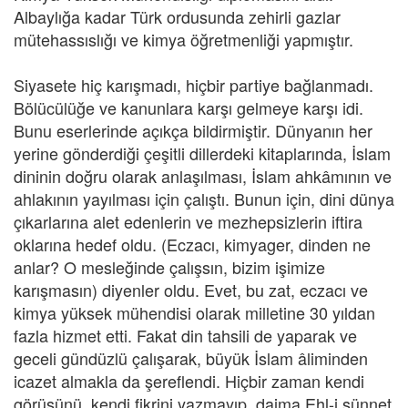
Albaylığa kadar Türk ordusunda zehirli gazlar
mütehassıslığı ve kimya öğretmenliği yapmıştır.
Siyasete hiç karışmadı, hiçbir partiye bağlanmadı.
Bölücülüğe ve kanunlara karşı gelmeye karşı idi.
Bunu eserlerinde açıkça bildirmiştir. Dünyanın her
yerine gönderdiği çeşitli dillerdeki kitaplarında, İslam
dininin doğru olarak anlaşılması, İslam ahkâmının ve
ahlakının yayılması için çalıştı. Bunun için, dini dünya
çıkarlarına alet edenlerin ve mezhepsizlerin iftira
oklarına hedef oldu. (Eczacı, kimyager, dinden ne
anlar? O mesleğinde çalışsın, bizim işimize
karışmasın) diyenler oldu. Evet, bu zat, eczacı ve
kimya yüksek mühendisi olarak milletine 30 yıldan
fazla hizmet etti. Fakat din tahsili de yaparak ve
geceli gündüzlü çalışarak, büyük İslam âliminden
icazet almakla da şereflendi. Hiçbir zaman kendi
görüşünü, kendi fikrini yazmayıp, daima Ehl-i sünnet