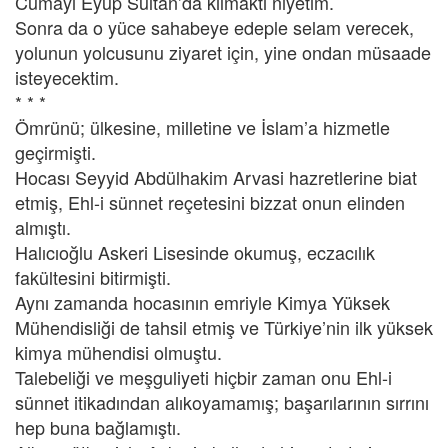
Cumayı Eyüp Sultan’da kılmaktı niyetim.
Sonra da o yüce sahabeye edeple selam verecek,
yolunun yolcusunu ziyaret için, yine ondan müsaade
isteyecektim.
* * *
Ömrünü; ülkesine, milletine ve İslam’a hizmetle
geçirmişti.
Hocası Seyyid Abdülhakim Arvasi hazretlerine biat
etmiş, Ehl-i sünnet reçetesini bizzat onun elinden
almıştı.
Halıcıoğlu Askeri Lisesinde okumuş, eczacılık
fakültesini bitirmişti.
Aynı zamanda hocasının emriyle Kimya Yüksek
Mühendisliği de tahsil etmiş ve Türkiye’nin ilk yüksek
kimya mühendisi olmuştu.
Talebeliği ve meşguliyeti hiçbir zaman onu Ehl-i
sünnet itikadından alıkoyamamış; başarılarının sırrını
hep buna bağlamıştı.