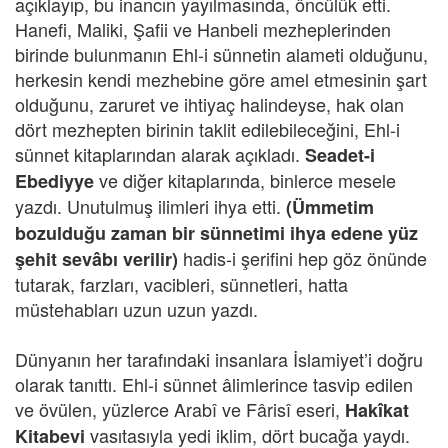
açıklayıp, bu inancın yayılmasında, öncülük etti.
Hanefi, Maliki, Şafii ve Hanbeli mezheplerinden
birinde bulunmanın Ehl-i sünnetin alameti olduğunu,
herkesin kendi mezhebine göre amel etmesinin şart
olduğunu, zaruret ve ihtiyaç halindeyse, hak olan
dört mezhepten birinin taklit edilebileceğini, Ehl-i
sünnet kitaplarından alarak açıkladı.
Seadet-i
ve diğer kitaplarında, binlerce mesele
Ebediyye
yazdı. Unutulmuş ilimleri ihya etti.
(Ümmetim
bozulduğu zaman bir sünnetimi ihya edene yüz
hadis-i şerifini hep göz önünde
şehit sevâbı verilir)
tutarak, farzları, vacibleri, sünnetleri, hatta
müstehabları uzun uzun yazdı.
Dünyanın her tarafındaki insanlara İslamiyet’i doğru
olarak tanıttı. Ehl-i sünnet âlimlerince tasvip edilen
ve övülen, yüzlerce Arabî ve Fârisî eseri,
Hakîkat
vasıtasıyla yedi iklim, dört bucağa yaydı.
Kitabevi