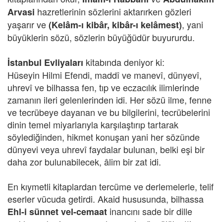
hazretlerinin sözlerini aktarırken gözleri
Arvasi
yaşarır ve
, yani
(Kelâm-ı kibâr, kibâr-ı kelâmest)
büyüklerin sözü, sözlerin büyüğüdür buyururdu.
kitabında deniyor ki:
İstanbul Evliyaları
Hüseyin Hilmi Efendi, maddî ve manevî, dünyevî,
uhrevî ve bilhassa fen, tıp ve eczacılık ilimlerinde
zamanın ileri gelenlerinden idi. Her sözü ilme, fenne
ve tecrübeye dayanan ve bu bilgilerini, tecrübelerini
dinin temel miyarlarıyla karşılaştırıp tartarak
söylediğinden, hikmet konuşan yani her sözünde
dünyevi veya uhrevî faydalar bulunan, belki eşi bir
daha zor bulunabilecek, âlim bir zat idi.
En kıymetli kitaplardan tercüme ve derlemelerle, telif
eserler vücuda getirdi. Akaid hususunda, bilhassa
inancını sade bir dille
Ehl-i sünnet vel-cemaat