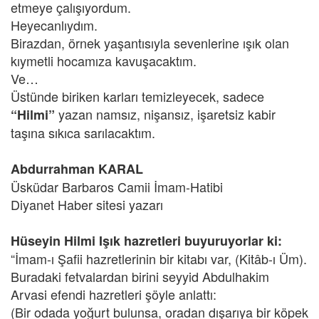
etmeye çalışıyordum.
Heyecanlıydım.
Birazdan, örnek yaşantısıyla sevenlerine ışık olan
kıymetli hocamıza kavuşacaktım.
Ve…
Üstünde biriken karları temizleyecek, sadece
yazan namsız, nişansız, işaretsiz kabir
“Hilmi”
taşına sıkıca sarılacaktım.
Abdurrahman KARAL
Üsküdar Barbaros Camii İmam-Hatibi
Diyanet Haber sitesi yazarı
Hüseyin Hilmi Işık hazretleri buyuruyorlar ki:
“İmam-ı Şafii hazretlerinin bir kitabı var, (Kitâb-ı Üm).
Buradaki fetvalardan birini seyyid Abdulhakim
Arvasi efendi hazretleri şöyle anlattı:
(Bir odada yoğurt bulunsa, oradan dışarıya bir köpek