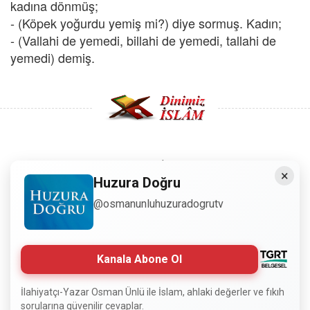
kadına dönmüş;
- (Köpek yoğurdu yemiş mi?) diye sormuş. Kadın;
- (Vallahi de yemedi, billahi de yemedi, tallahi de
yemedi) demiş.
Copyright © 2008 - Dinimiz İslam. Her Hakkı Saklıdır.
×
Huzura Doğru
Sitemizdeki bilgiler, bütün insanların istifadesi için
@osmanunluhuzuradogrutv
hazırlanmıştır. Orijinaline sadık kalmak şartıyla, izin
almaya gerek kalmadan, herkes istediği gibi alıp istifade
edebilir.
Kanala Abone Ol
Normal Siteyi Göster
İlahiyatçı-Yazar Osman Ünlü ile İslam, ahlaki değerler ve fıkıh
sorularına güvenilir cevaplar.