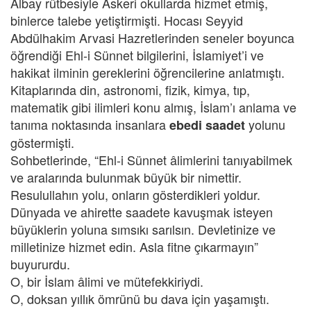
Albay rütbesiyle Askeri okullarda hizmet etmiş,
binlerce talebe yetiştirmişti. Hocası Seyyid
Abdülhakim Arvasi Hazretlerinden seneler boyunca
öğrendiği Ehl-i Sünnet bilgilerini, İslamiyet’i ve
hakikat ilminin gereklerini öğrencilerine anlatmıştı.
Kitaplarında din, astronomi, fizik, kimya, tıp,
matematik gibi ilimleri konu almış, İslam’ı anlama ve
tanıma noktasında insanlara
yolunu
ebedi saadet
göstermişti.
Sohbetlerinde, “Ehl-i Sünnet âlimlerini tanıyabilmek
ve aralarında bulunmak büyük bir nimettir.
Resulullahın yolu, onların gösterdikleri yoldur.
Dünyada ve ahirette saadete kavuşmak isteyen
büyüklerin yoluna sımsıkı sarılsın. Devletinize ve
milletinize hizmet edin. Asla fitne çıkarmayın”
buyururdu.
O, bir İslam âlimi ve mütefekkiriydi.
O, doksan yıllık ömrünü bu dava için yaşamıştı.