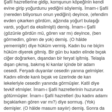
Şafii hazretlerine gidip, komşunun köpeğinin kendi
evine girip yoğurdunu yediğini söylemiş. İmam-ı Şafii
(nereden biliyorsun onun yediğini) deyince, (efendim
evden çıkarken gördüm, ağzında yoğurt bulaşığı
vardı, yoğurt da eksilmişti) demiş. İmam-ı Şafii
(gözünle gördün mü, gören var mı) deyince, (ben
görmedim, gören de yok) demiş. (O hâlde
yememiştir) diye hüküm vermiş. Kadın bu ne biçim
hüküm diyerek gitmiş. Bir gün bu kadın elinde bıçak
ciğer doğrarken, dışarıdan bir feryat işitmiş. Telaşla
dışarı çıkmış, bakmış ki kanlar içinde bir adam
cesedi. Feryadı duyanlar cesedin yanına gelmişler.
Kadını elinde kanlı bıçak ve üzerinde de kan
lekeleriyle cesedin yanında görmüşler. Katil diye
tevkif etmişler. İmam-ı Şafii hazretlerinin huzuruna
götürmüşler. İmam-ı Şafii hazretleri (bu kadını adamı
bıçaklarken gören var mı?) diye sormuş. (Yok)
demişler. (O hâlde masum sayılır) demiş. Sonra da