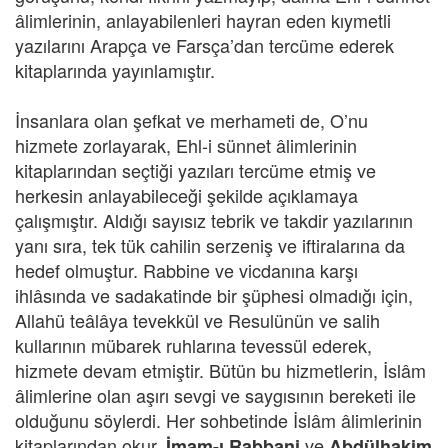
âlimlerinin, anlayabilenleri hayran eden kıymetli
yazılarını Arapça ve Farsça’dan tercüme ederek
kitaplarında yayınlamıştır.
İnsanlara olan şefkat ve merhameti de, O’nu
hizmete zorlayarak, Ehl-i sünnet âlimlerinin
kitaplarından seçtiği yazıları tercüme etmiş ve
herkesin anlayabileceği şekilde açıklamaya
çalışmıştır. Aldığı sayısız tebrik ve takdir yazılarının
yanı sıra, tek tük cahilin serzeniş ve iftiralarına da
hedef olmuştur. Rabbine ve vicdanına karşı
ihlâsında ve sadakatinde bir şüphesi olmadığı için,
Allahü teâlâya tevekkül ve Resulünün ve salih
kullarının mübarek ruhlarına tevessül ederek,
hizmete devam etmiştir. Bütün bu hizmetlerin, İslâm
âlimlerine olan aşırı sevgi ve saygısının bereketi ile
olduğunu söylerdi. Her sohbetinde İslâm âlimlerinin
kitaplarından okur,
ve
İmam-ı Rabbani
Abdülhakim