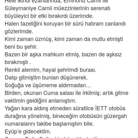
Hele ikindi ezanlarında, Eminönü Camii ile
Süleymaniye Camii müezzinlerinin serenatı
büyüleyici bir etki bırakırdı üzerimde.
Halen tazeliğini koruyan bir sürü hatıram canlandı
gözlerimde.
Kimi zaman üzmüş, kimi zaman da mutlu etmişti
beni bu şehir.
Bazen bir aşka mahkum etmiş, bazen de aşksız
bırakmıştı .
Renkli alemim, hayal şehrimdi burası.
Dalıp gitmiştim bunları düşünerek.
Soğuğa ve üşümeme aldırmadan…
Birden, okunan Cuma salası ile irkilmiş; artık gitme
vaktimin geldiğini anlamıştım.
Yağan kara aldırış etmeden süratlice İETT otobüs
durağına yönelmiş, bineceğim otobüsün güzergah
numaralarını takibe başlamıştım bile.
Eyüp’e gidecektim.