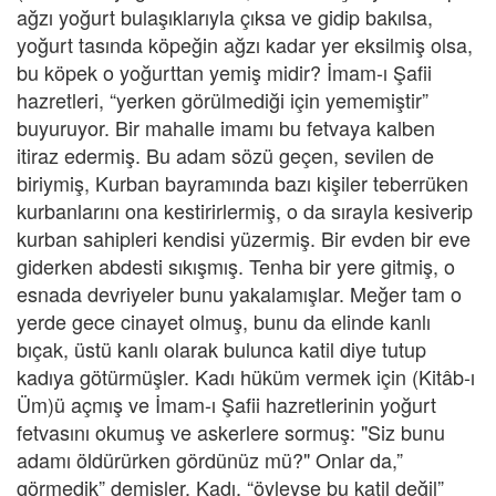
ağzı yoğurt bulaşıklarıyla çıksa ve gidip bakılsa,
yoğurt tasında köpeğin ağzı kadar yer eksilmiş olsa,
bu köpek o yoğurttan yemiş midir? İmam-ı Şafii
hazretleri, “yerken görülmediği için yememiştir”
buyuruyor. Bir mahalle imamı bu fetvaya kalben
itiraz edermiş. Bu adam sözü geçen, sevilen de
biriymiş, Kurban bayramında bazı kişiler teberrüken
kurbanlarını ona kestirirlermiş, o da sırayla kesiverip
kurban sahipleri kendisi yüzermiş. Bir evden bir eve
giderken abdesti sıkışmış. Tenha bir yere gitmiş, o
esnada devriyeler bunu yakalamışlar. Meğer tam o
yerde gece cinayet olmuş, bunu da elinde kanlı
bıçak, üstü kanlı olarak bulunca katil diye tutup
kadıya götürmüşler. Kadı hüküm vermek için (Kitâb-ı
Üm)ü açmış ve İmam-ı Şafii hazretlerinin yoğurt
fetvasını okumuş ve askerlere sormuş: "Siz bunu
adamı öldürürken gördünüz mü?" Onlar da,”
görmedik” demişler. Kadı, “öyleyse bu katil değil”