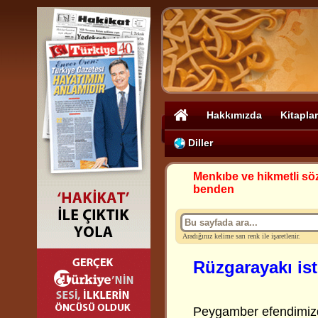
Hakkımızda
Kitaplar
Diller
Menkıbe ve hikmetli sö
benden
Aradığınız kelime sarı renk ile işaretlenir.
Rüzgarayakı is
Peygamber efendimizde