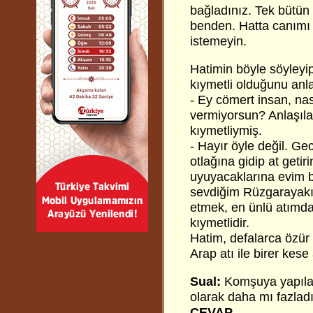
bağladınız. Tek bütün
benden. Hatta canımı
istemeyin.
Hatimin böyle söyleyi
kıymetli olduğunu anla
- Ey cömert insan, nası
vermiyorsun? Anlaşıla
kıymetliymiş.
- Hayır öyle değil. Gec
otlağına gidip at getir
uyuyacaklarına evim b
sevdiğim Rüzgarayakı
etmek, en ünlü atımd
kıymetlidir.
Hatim, defalarca özür d
Arap atı ile birer kese 
Sual:
Komşuya yapılan 
olarak daha mı fazlad
CEVAP