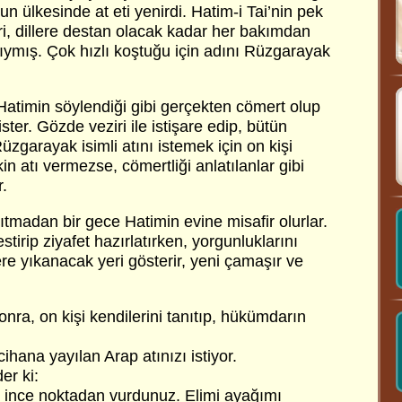
un ülkesinde at eti yenirdi. Hatim-i Tai’nin pek
biri, dillere destan olacak kadar her bakımdan
ymış. Çok hızlı koştuğu için adını Rüzgarayak
timin söylendiği gibi gerçekten cömert olup
ter. Gözde veziri ile istişare edip, bütün
üzgarayak isimli atını istemek için on kişi
in atı vermezse, cömertliği anlatılanlar gibi
r.
nıtmadan bir gece Hatimin evine misafir olurlar.
tirip ziyafet hazırlatırken, yorgunluklarını
ere yıkanacak yeri gösterir, yeni çamaşır ve
ra, on kişi kendilerini tanıtıp, hükümdarın
hana yayılan Arap atınızı istiyor.
er ki:
en ince noktadan vurdunuz. Elimi ayağımı