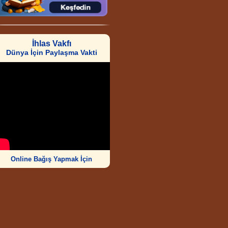
İhlas Vakfı
Dünya İçin Paylaşma Vakti
Online Bağış Yapmak İçin