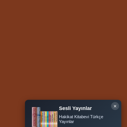
×
Sesli Yayınlar
Hakikat Kitabevi Türkçe
Ziyaretçi Sayısı
Yayınlar
252.004.323
Hosted by
İhlas Net