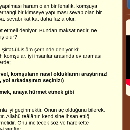
yapılması haram olan bir fenalık, komşuya
erhangi bir kimseye yapılması sevap olan bir
sa, sevabı kat kat daha fazla olur.
 etmeli deniyor. Bundan maksat nedir, ne
iş olur?
 Şir'at-ül-islâm şerhinde deniyor ki:
h komşular, iyi insanlar arasında ev araması
lerde;
el, komşuların nasıl olduklarını araştırınız!
 yol arkadaşınızı seçiniz!)
mek, anaya hürmet etmek gibi
a iyi geçinmektir. Onun aç olduğunu bilerek,
r. Allahü teâlânın kendisine ihsan ettiği
melidir. Onu incitecek söz ve harekette
i şerifte;