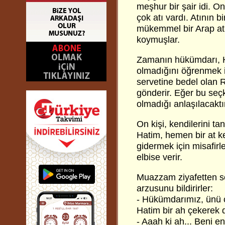
meşhur bir şair idi. On
çok atı vardı. Atının 
mükemmel bir Arap atı
koymuşlar.
Zamanın hükümdarı, Ha
olmadığını öğrenmek is
servetine bedel olan R
gönderir. Eğer bu seçk
olmadığı anlaşılacaktı
On kişi, kendilerini ta
Hatim, hemen bir at kes
gidermek için misafirl
elbise verir.
Muazzam ziyafetten son
arzusunu bildirirler:
- Hükümdarımız, ünü ci
Hatim bir ah çekerek d
- Aaah ki ah... Beni 