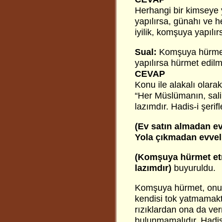
Herhangi bir kimseye 
yapılırsa, günahı ve h
iyilik, komşuya yapılır
Sual:
Komşuya hürmet
yapılırsa hürmet edilm
CEVAP
Konu ile alakalı olarak
“Her Müslümanın, sali
lazımdır. Hadis-i şerif
(Ev satın almadan evv
Yola çıkmadan evvel,
(Komşuya hürmet et
lazımdır)
buyuruldu.
Komşuya hürmet, onunl
kendisi tok yatmamaktı
rızıklardan ona da ver
bulunmamalıdır. Hadis-