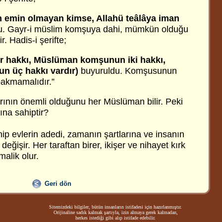
 emin olmayan kimse, Allahü teâlâya iman
u. Gayr-i müslim komşuya dahi, mümkün olduğu
. Hadis-i şerifte;
r hakkı, Müslüman komşunun iki hakkı,
n üç hakkı vardır)
buyuruldu. Komşusunun
bakmamalıdır.”
ının önemli olduğunu her Müslüman bilir. Peki
na sahiptir?
p evlerin adedi, zamanın şartlarına ve insanın
eğişir. Her taraftan birer, ikişer ve nihayet kırk
alik olur.
Geri dön
Sitemizdeki bilgiler, bütün insanların istifadesi için hazırlanmıştır.
Orijinaline sadık kalmak şartıyla, izin almaya gerek kalmadan,
herkes istediği gibi alıp istifade edebilir.