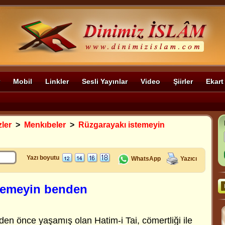
Mobil
Linkler
Sesli Yayınlar
Video
Şiirler
Ekart
zler
>
Menkıbeler
>
Rüzgarayakı istemeyin
Yazı boyutu
WhatsApp
Yazıcı
temeyin benden
n önce yaşamış olan Hatim-i Tai, cömertliği ile