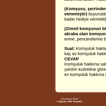
(Komşusu, şerrinden
etmemiştir)
buyuruld
kadar hediye vermelidir
(Zimmî komşunun bi
akraba olan komşunu
evine, pencerelerine 
Sual:
Komşuluk haklar
kaç ev komşuluk hakkı
CEVAP
Komşuluk hakkına sahi
yardım kudretine göre d
ev komşuluk hakkına m
Güncelleme Tarihi
6 Ağustos 2026 Perşembe