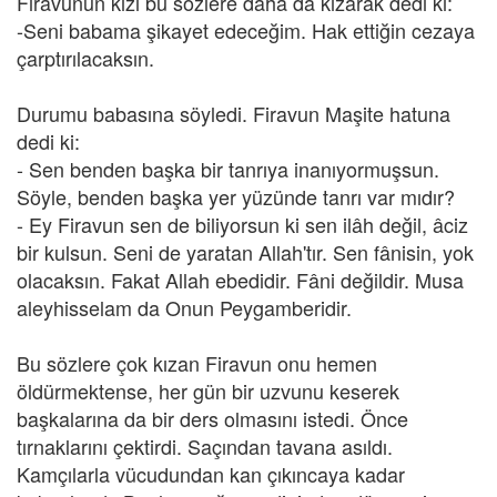
Firavunun kızı bu sözlere daha da kızarak dedi ki:
-Seni babama şikayet edeceğim. Hak ettiğin cezaya
çarptırılacaksın.
Durumu babasına söyledi. Firavun Maşite hatuna
dedi ki:
- Sen benden başka bir tanrıya inanıyormuşsun.
Söyle, benden başka yer yüzünde tanrı var mıdır?
- Ey Firavun sen de biliyorsun ki sen ilâh değil, âciz
bir kulsun. Seni de yaratan Allah'tır. Sen fânisin, yok
olacaksın. Fakat Allah ebedidir. Fâni değildir. Musa
aleyhisselam da Onun Peygamberidir.
Bu sözlere çok kızan Firavun onu hemen
öldürmektense, her gün bir uzvunu keserek
başkalarına da bir ders olmasını istedi. Önce
tırnaklarını çektirdi. Saçından tavana asıldı.
Kamçılarla vücudundan kan çıkıncaya kadar