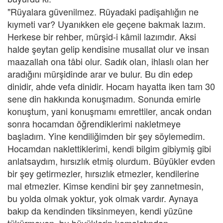
"Rüyalara güvenilmez. Rüyadaki padişahlığın ne
kıymeti var? Uyanıkken ele geçene bakmak lazım.
Herkese bir rehber, mürşid-i kâmil lazımdır. Aksi
halde şeytan gelip kendisine musallat olur ve insan
maazallah ona tâbi olur. Sadık olan, ihlaslı olan her
aradığını mürşidinde arar ve bulur. Bu din edep
dinidir, ahde vefa dinidir. Hocam hayatta iken tam 30
sene din hakkında konuşmadım. Sonunda emirle
konuştum, yani konuşmamı emrettiler, ancak ondan
sonra hocamdan öğrendiklerimi nakletmeye
başladım. Yine kendiliğimden bir şey söylemedim.
Hocamdan naklettiklerimi, kendi bilgim gibiymiş gibi
anlatsaydım, hırsızlık etmiş olurdum. Büyükler evden
bir şey getirmezler, hırsızlık etmezler, kendilerine
mal etmezler. Kimse kendini bir şey zannetmesin,
bu yolda olmak yoktur, yok olmak vardır. Aynaya
bakıp da kendinden tiksinmeyen, kendi yüzüne