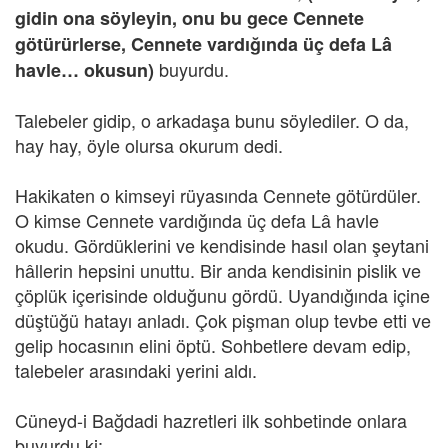
gidin ona söyleyin, onu bu gece Cennete
götürürlerse, Cennete vardığında üç defa Lâ
buyurdu.
havle… okusun)
Talebeler gidip, o arkadaşa bunu söylediler. O da,
hay hay, öyle olursa okurum dedi.
Hakikaten o kimseyi rüyasında Cennete götürdüler.
O kimse Cennete vardığında üç defa Lâ havle
okudu. Gördüklerini ve kendisinde hasıl olan şeytani
hâllerin hepsini unuttu. Bir anda kendisinin pislik ve
çöplük içerisinde olduğunu gördü. Uyandığında içine
düştüğü hatayı anladı. Çok pişman olup tevbe etti ve
gelip hocasının elini öptü. Sohbetlere devam edip,
talebeler arasındaki yerini aldı.
Cüneyd-i Bağdadi hazretleri ilk sohbetinde onlara
buyurdu ki: