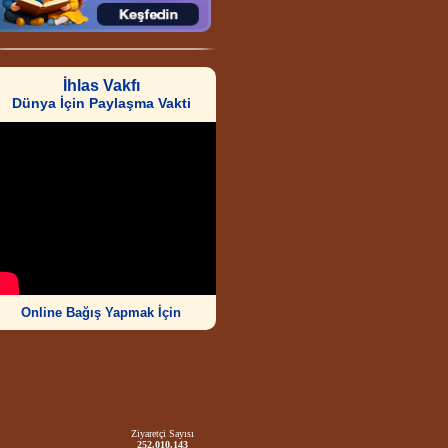
İhlas Vakfı
Dünya İçin Paylaşma Vakti
Online Bağış Yapmak İçin
Ziyaretçi Sayısı
252.010.143