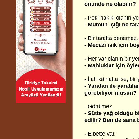
önünde ne olabilir?
- Peki hakiki olanın y
- Mumun ışığı ne tar
- Bir tarafta denemez.
- Mecazi ışık için bö
- Her var olanın bir y
- Mahluklar için öyled
- İlah kâinatta ise, b
- Yaratan ile yaratı
görebiliyor musun?
- Görülmez.
- Sütte yağ olduğu b
edilir? Ben de sana 
- Elbette var.