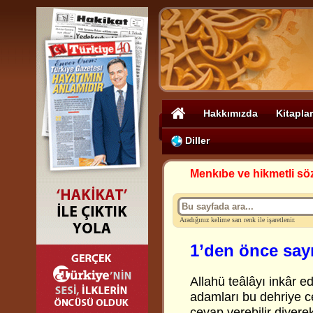
Hakkımızda
Kitaplar
Diller
Menkıbe ve hikmetli sö
Aradığınız kelime sarı renk ile işaretlenir.
1’den önce say
Allahü teâlâyı inkâr ed
adamları bu dehriye c
cevap verebilir diyere