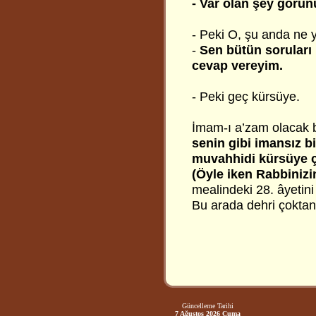
- Var olan şey görün
- Peki O, şu anda ne
-
Sen bütün soruları
cevap vereyim.
- Peki geç kürsüye.
İmam-ı a’zam olacak b
senin gibi imansız bi
muvahhidi kürsüye ç
(Öyle iken Rabbinizin
mealindeki 28. âyetini
Bu arada dehri çoktan 
Güncelleme Tarihi
7 Ağustos 2026 Cuma