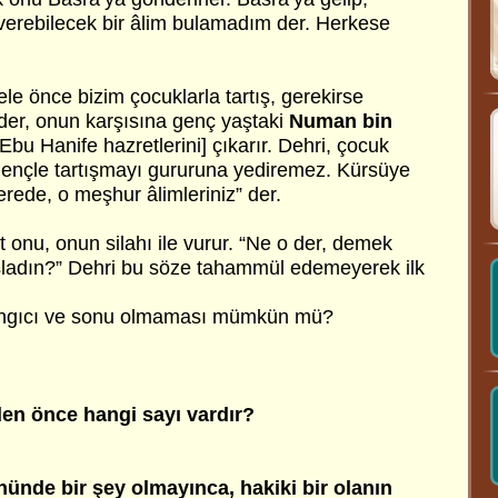
erebilecek bir âlim bulamadım der. Herkese
e önce bizim çocuklarla tartış, gerekirse
 der, onun karşısına genç yaştaki
Numan bin
Ebu Hanife hazretlerini] çıkarır. Dehri, çocuk
 gençle tartışmayı gururuna yediremez. Kürsüye
rede, o meşhur âlimleriniz” der.
onu, onun silahı ile vurur. “Ne o der, demek
adın?” Dehri bu söze tahammül edemeyerek ilk
langıcı ve sonu olmaması mümkün mü?
irden önce hangi sayı vardır?
önünde bir şey olmayınca, hakiki bir olanın