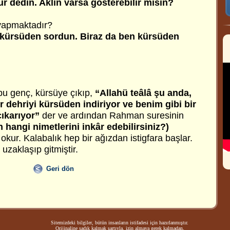
ür dedin. Aklın varsa gösterebilir misin?
 yapmaktadır?
 kürsüden sordun. Biraz da ben kürsüden
u genç, kürsüye çıkıp,
“Allahü teâlâ şu anda,
r dehriyi kürsüden indiriyor ve benim gibi bir
ıkarıyor”
der ve ardından Rahman suresinin
 hangi nimetlerini inkâr edebilirsiniz?)
 okur. Kalabalık hep bir ağızdan istigfara başlar.
uzaklaşıp gitmiştir.
Geri dön
Sitemizdeki bilgiler, bütün insanların istifadesi için hazırlanmıştır.
Orijinaline sadık kalmak şartıyla, izin almaya gerek kalmadan,