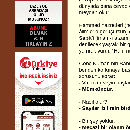
dünyada bana cevap v
meydan okur.
Hammad hazretleri (hel
âlimlerle görüşürsün)
Sabit
’i [imam-ı a’zam 
denilecek yaştaki bir
yumruk vurur, “Hani ne
Genç Numan bin Sabit 
benden korkmaya başl
sorusunu sorar:
- Var olan şeyin baş
- Mümkündür.
- Nasıl olur?
- Sayıları bilirsin b
- Bir şey yoktur.
- Mecazi bir olanın 