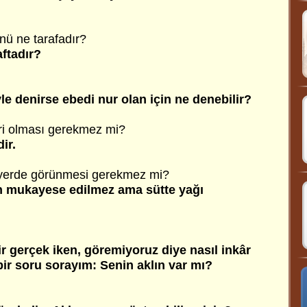
önü ne tarafadır?
aftadır?
yle denirse ebedi nur olan için ne denebilir?
eri olması gerekmez mi?
ir.
ir yerde görünmesi gerekmez mi?
lan mukayese edilmez ama sütte yağı
ir gerçek iken, göremiyoruz diye nasıl inkâr
bir soru sorayım: Senin aklın var mı?