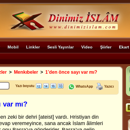
Mobil
Linkler
Sesli Yayınlar
Video
Şiirler
Ekart
zler
>
Menkıbeler
>
1’den önce sayı var mı?
Yazı boyutu
WhatsApp
Yazıcı
ı var mı?
en zeki bir dehri [ateist] vardı. Hristiyan din
evap veremeyince, sana ancak İslam âlimleri
k onu Basra’ya gönderirler. Basra’ya gelip,