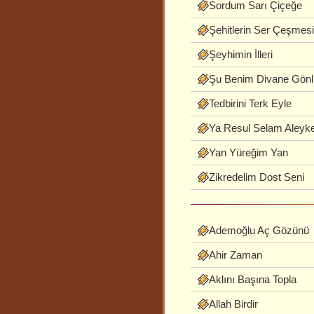
Sordum Sarı Çiçeğe
Şehitlerin Ser Çeşmesi
Şeyhimin İlleri
Şu Benim Divane Gön
Tedbirini Terk Eyle
Ya Resul Selam Aleyk
Yan Yüreğim Yan
Zikredelim Dost Seni
Ademoğlu Aç Gözünü
Ahir Zaman
Aklını Başına Topla
Allah Birdir