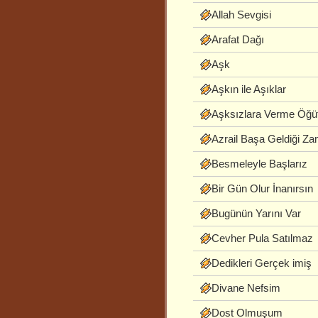
Allah Sevgisi
Arafat Dağı
Aşk
Aşkın ile Aşıklar
Aşksızlara Verme Öğü
Azrail Başa Geldiği Z
Besmeleyle Başlarız
Bir Gün Olur İnanırsın
Bugünün Yarını Var
Cevher Pula Satılmaz
Dedikleri Gerçek imiş
Divane Nefsim
Dost Olmuşum