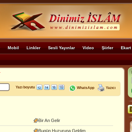
Mobil
Linkler
Sesli Yayınlar
Video
Şiirler
Ekart
r
Yazı boyutu
WhatsApp
Yazıcı
Bir An Gelir
Bugün Huzuruna Geldim