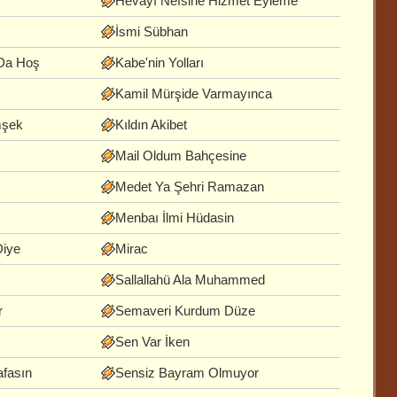
Hevayı Nefsine Hizmet Eyleme
İsmi Sübhan
 Da Hoş
Kabe'nin Yolları
Kamil Mürşide Varmayınca
mşek
Kıldın Akibet
Mail Oldum Bahçesine
Medet Ya Şehri Ramazan
Menbaı İlmi Hüdasin
iye
Mirac
Sallallahü Ala Muhammed
r
Semaveri Kurdum Düze
Sen Var İken
fasın
Sensiz Bayram Olmuyor