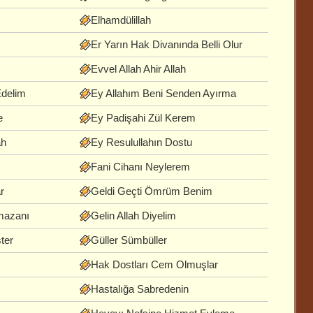
Elhamdülillah
Er Yarın Hak Divanında Belli Olur
Evvel Allah Ahir Allah
Edelim
Ey Allahım Beni Senden Ayırma
e
Ey Padişahi Zül Kerem
ah
Ey Resulullahın Dostu
Fani Cihanı Neylerem
r
Geldi Geçti Ömrüm Benim
mazanı
Gelin Allah Diyelim
ter
Güller Sümbüller
Hak Dostları Cem Olmuşlar
Hastalığa Sabredenin