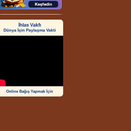
İhlas Vakfı
Dünya İçin Paylaşma Vakti
Online Bağış Yapmak İçin