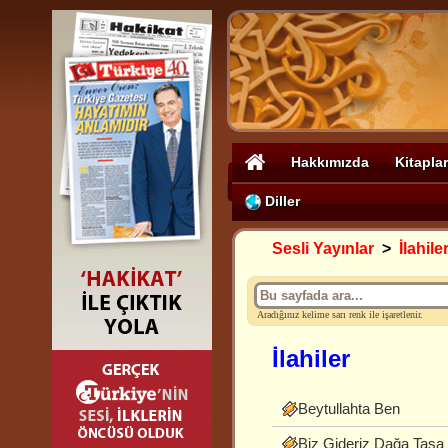
Hakkımızda
Kitaplar
Diller
Sesli Yayınlar
>
İlahile
Aradığınız kelime sarı renk ile işaretlenir.
İlahiler
Beytullahta Ben
Biz Gideriz Dağa Taşa