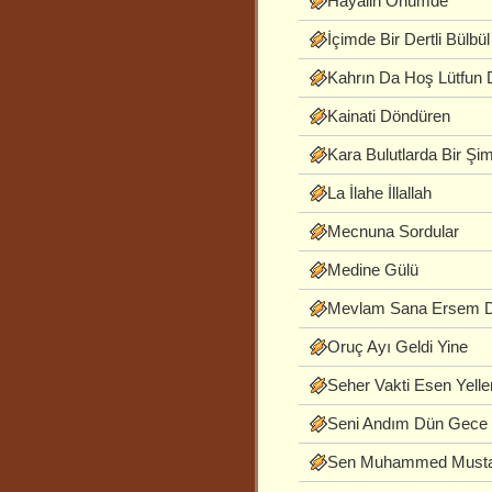
Hayalin Önümde
İçimde Bir Dertli Bülbül
Kahrın Da Hoş Lütfun
Kainati Döndüren
Kara Bulutlarda Bir Şi
La İlahe İllallah
Mecnuna Sordular
Medine Gülü
Mevlam Sana Ersem D
Oruç Ayı Geldi Yine
Seher Vakti Esen Yelle
Seni Andım Dün Gece
Sen Muhammed Musta