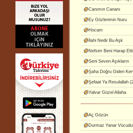
Canımın Cananı
Ey Gözlerimin Nuru
Hocam
İlahi Nedir Bu Aşk
Nefsim Beni Harap Etti
Seni Seven Aşıkların
Şaha Doğru Giden Ker
Şefaat Ya Resulallah (
Yalvar Güzel Allaha
Aç Gözün
Durmaz Yanar Vücud