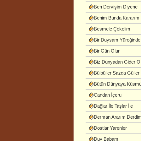
Ben Dervişim Diyene
Benim Bunda Kararım
Besmele Çekelim
Bir Duysam Yüreğinde
Bir Gün Olur
Biz Dünyadan Gider O
Bülbüller Sazda Güller
Bütün Dünyaya Küsm
Candan İçeru
Dağlar İle Taşlar İle
Derman Ararım Derdi
Dostlar Yarenler
Duy Babam