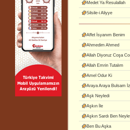
Medet Ya Resulallah
Silsile-i Aliyye
Affet İsyanım Benim
Ahmedim Ahmed
Allah Diyoruz Coşa C
Allah Emrin Tutalım
Amel Odur Ki
Araya Araya Bulsam İz
Aşk Neyledi
Aşkın İle
Aşkın Sardı Ben Neyl
Ben Bu Aşka