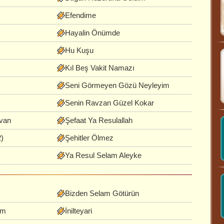
Efendime
Hayalin Önümde
Hu Kuşu
Kıl Beş Vakit Namazı
Seni Görmeyen Gözü Neyleyim
Senin Ravzan Güzel Kokar
van
Şefaat Ya Resulallah
2)
Şehitler Ölmez
Ya Resul Selam Aleyke
Bizden Selam Götürün
um
İnilteyari