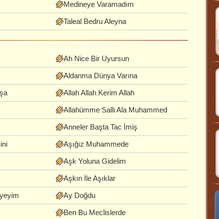
Medineye Varamadım
Taleal Bedru Aleyna
Ah Nice Bir Uyursun
Aldanma Dünya Varına
oşa
Allah Allah Kerim Allah
Allahümme Salli Ala Muhammed
Anneler Başta Tac İmiş
ini
Aşığız Muhammede
Aşk Yoluna Gidelim
Aşkın İle Aşıklar
eyeyim
Ay Doğdu
Ben Bu Meclislerde