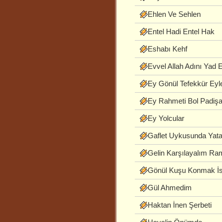
Ehlen Ve Sehlen
Entel Hadi Entel Hak
Eshabı Kehf
Evvel Allah Adını Yad 
Ey Gönül Tefekkür Eyl
Ey Rahmeti Bol Padiş
Ey Yolcular
Gaflet Uykusunda Yata
Gelin Karşılayalım Ra
Gönül Kuşu Konmak İs
Gül Ahmedim
Haktan İnen Şerbeti