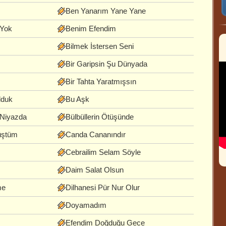
Ben Yanarım Yane Yane
 Yok
Benim Efendim
Bilmek İstersen Seni
Bir Garipsin Şu Dünyada
Bir Tahta Yaratmışsın
lduk
Bu Aşk
 Niyazda
Bülbüllerin Ötüşünde
üştüm
Canda Cananındır
Cebrailim Selam Söyle
Daim Salat Olsun
me
Dilhanesi Pür Nur Olur
Doyamadım
Efendim Doğduğu Gece