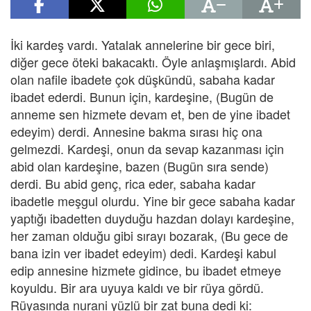
İki kardeş vardı. Yatalak annelerine bir gece biri,
diğer gece öteki bakacaktı. Öyle anlaşmışlardı. Abid
olan nafile ibadete çok düşkündü, sabaha kadar
ibadet ederdi. Bunun için, kardeşine, (Bugün de
anneme sen hizmete devam et, ben de yine ibadet
edeyim) derdi. Annesine bakma sırası hiç ona
gelmezdi. Kardeşi, onun da sevap kazanması için
abid olan kardeşine, bazen (Bugün sıra sende)
derdi. Bu abid genç, rica eder, sabaha kadar
ibadetle meşgul olurdu. Yine bir gece sabaha kadar
yaptığı ibadetten duyduğu hazdan dolayı kardeşine,
her zaman olduğu gibi sırayı bozarak, (Bu gece de
bana izin ver ibadet edeyim) dedi. Kardeşi kabul
edip annesine hizmete gidince, bu ibadet etmeye
koyuldu. Bir ara uyuya kaldı ve bir rüya gördü.
Rüyasında nurani yüzlü bir zat buna dedi ki: