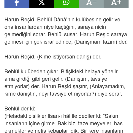
Harun Reşid, Behlül Dânâ’nın kulübesine gelir ve
ona insanlardan niye kaçtığını, saraya niçin
gelmediğini sorar. Behlül susar. Harun Reşid saraya
gelmesi için çok ısrar edince, (Danışmam lazım) der.
Harun Reşid, (Kime istiyorsan danış) der.
Behlül kulübeden çıkar. Bitişikteki helaya yönelir
ama girdiği gibi geri gelir. (Danıştım, tavsiye
etmiyorlar) der. Harun Reşid şaşırır, (Anlayamadım,
kime danıştın, neyi tavsiye etmiyorlar?) diye sorar.
Behlül der ki:
(Heladaki pislikler lisan-ı hâl ile dediler ki: “Sakın
insanların içine girme. Bak biz, taze meyveler, has
ekmekler ve nefis kebaplar idik. Bir kere insanların