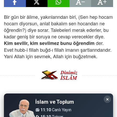
Bir gün bir âlime, yakınlarından biri, (Sen hep hocam
hocam diyorsun, anlat bakalım sen hocandan ne
öğrendin?) diye sorar. Talebeleri merak ederler, bu
kadar geniş bir soruya ne cevap verecekler diye.
der.
Kim sevilir, kim sevilmez bunu öğrendim
Evet hubb-i fillah buğd-ı fillah imanın şartlarındandır.
Yani Allah için sevmek, Allah için buğzetmek.
Copyright © 2008 - Dinimiz İslam. Her Hakkı Saklıdır.
×
İslam ve Toplum
Sitemizdeki bilgiler, bütün insanların istifadesi için
📻
11:10
Canlı Yayın
hazırlanmıştır. Orijinaline sadık kalmak şartıyla, izin
🔄
15:10
Tekrar