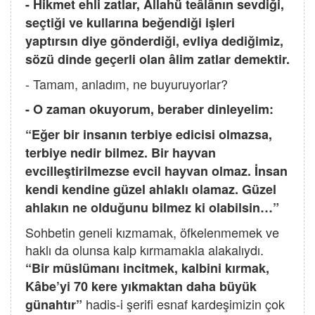
- Hikmet ehli zatlar, Allahü teâlânın sevdiği,
seçtiği ve kullarına beğendiği işleri
yaptırsın diye gönderdiği, evliya dediğimiz,
sözü dinde geçerli olan âlim zatlar demektir.
- Tamam, anladım, ne buyuruyorlar?
- O zaman okuyorum, beraber dinleyelim:
“Eğer bir insanın terbiye edicisi olmazsa,
terbiye nedir bilmez. Bir hayvan
evcilleştirilmezse evcil hayvan olmaz. İnsan
kendi kendine güzel ahlaklı olamaz. Güzel
ahlakın ne olduğunu bilmez ki olabilsin…”
Sohbetin geneli kızmamak, öfkelenmemek ve
haklı da olunsa kalp kırmamakla alakalıydı.
“Bir müslümanı incitmek, kalbini kırmak,
Kâbe’yi 70 kere yıkmaktan daha büyük
hadis-i şerifi esnaf kardeşimizin çok
günahtır”