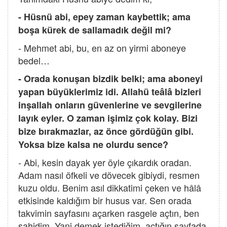
- Hüsnü abi, epey zaman kaybettik; ama
boşa kürek de sallamadık değil mi?
- Mehmet abi, bu, en az on yirmi aboneye
bedel…
- Orada konuşan bizdik belki; ama aboneyi
yapan büyüklerimiz idi. Allahü teâlâ bizleri
inşallah onların güvenlerine ve sevgilerine
layık eyler. O zaman işimiz çok kolay. Bizi
bize bırakmazlar, az önce gördüğün gibi.
Yoksa bize kalsa ne olurdu sence?
- Abi, kesin dayak yer öyle çıkardık oradan.
Adam nasıl öfkeli ve dövecek gibiydi, resmen
kuzu oldu. Benim asıl dikkatimi çeken ve hâlâ
etkisinde kaldığım bir husus var. Sen orada
takvimin sayfasını açarken rasgele açtın, ben
şahidim. Yani demek istediğim, açtığın sayfada