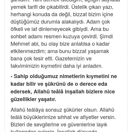
yemek tarifi de çıkabilirdi. Üstelik çıkan yazı,
herhangi konuda da değil, bizzat bizim içine
düştüğümüz durumla alakalıydı. Adam çok
öfkeli ve laf dinlemeyecek gibiydi. Ama bu
sohbet adamı resmen kuzuya çevirdi. Şimdi
Mehmet abi, bu olay bize anlatılsa o kadar
etkilenmezdim; ama bunu bizzat yaşamak
bana çok tesir etti. Gazetemizin ve
takvimimizin kıymetini daha iyi anladım.
- Sahip olduğumuz nimetlerin kıymetini ne
kadar bilir ve şükrünü de o derece eda
edersek, Allahü teâlâ inşallah bizlere nice
güzellikler yaşatır.
Allahü teâlâya sonsuz şükürler olsun. Allahü
teâlâ büyüklerimize sıhhat ve afiyetler versin.
Bizleri de sevgilerine ve güvenlerine layık
kullarından eylesin. İnşallah dünyada