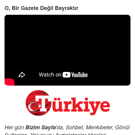
O, Bir Gazete Değil Bayraktır
Her gün
Bizim Sayfa
'da, Sohbet, Menkıbeler, Gönül
Sultanları, Yolumuzu Aydınlatanlar köşeleri,