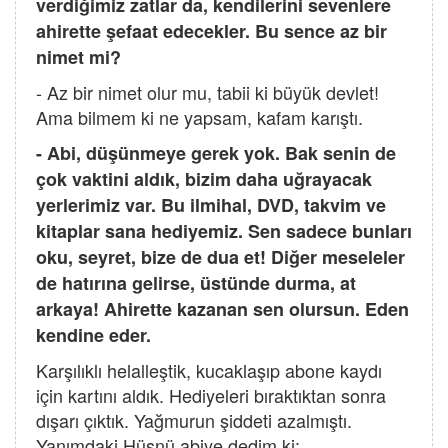
verdiğimiz zatlar da, kendilerini sevenlere
ahirette şefaat edecekler. Bu sence az bir
nimet mi?
- Az bir nimet olur mu, tabii ki büyük devlet!
Ama bilmem ki ne yapsam, kafam karıştı.
- Abi, düşünmeye gerek yok. Bak senin de
çok vaktini aldık, bizim daha uğrayacak
yerlerimiz var. Bu ilmihal, DVD, takvim ve
kitaplar sana hediyemiz. Sen sadece bunları
oku, seyret, bize de dua et! Diğer meseleler
de hatırına gelirse, üstünde durma, at
arkaya! Ahirette kazanan sen olursun. Eden
kendine eder.
Karşılıklı helalleştik, kucaklaşıp abone kaydı
için kartını aldık. Hediyeleri bıraktıktan sonra
dışarı çıktık. Yağmurun şiddeti azalmıştı.
Yanımdaki Hüsnü abiye dedim ki;