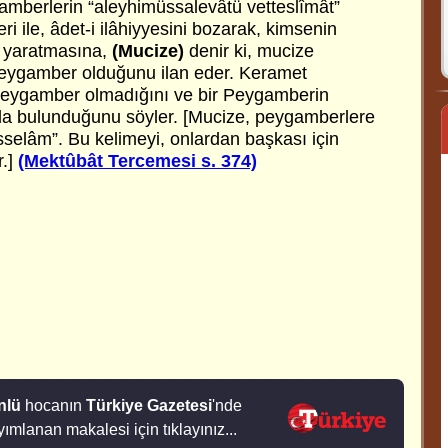
nlü
hocanın
Türkiye Gazetesi
'nde
ımlanan makalesi için tıklayınız...