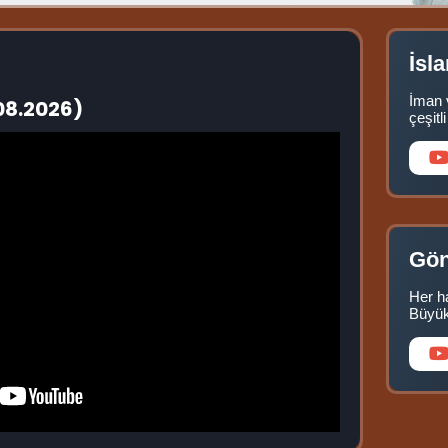
İsl
İman v
çeşitl
Gön
Her ha
Büyük