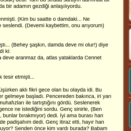
mda bir adamın gezdiği anlaşılıyordu.
enmişti. (Kim bu saatte o damdaki... Ne
e seslendi. (Devemi kaybettim, onu arıyorum)
ştı... (Behey şaşkın, damda deve mi olur!) diye
i ki:
deve aranmaz da, atlas yataklarda Cennet
esir etmişti...
üşürken aklı fikri gece olan bu olayda idi. Bu
r gelmeye başladı. Pencereden bakınca, iri yarı
muhafızları ile tartıştığını gördü. Seslenerek
 gence ne istediğini sordu. Genç sinirle, (Ben
, bunlar bırakmıyor) dedi. İyi ama burası han
 de padişahım dedi. Genç itiraz etti, hayır han
 oluyor? Senden önce kim vardı burada? Babam