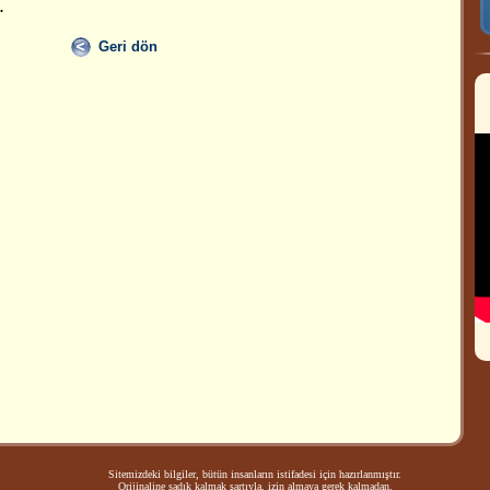
.
Geri dön
Sitemizdeki bilgiler, bütün insanların istifadesi için hazırlanmıştır.
Orijinaline sadık kalmak şartıyla, izin almaya gerek kalmadan,