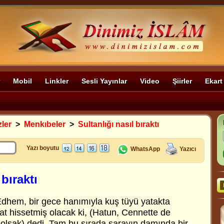
Mobil
Linkler
Sesli Yayınlar
Video
Şiirler
Ekart
zler
>
Menkıbeler
>
Sultanlığı nasıl bıraktı
Yazı boyutu
WhatsApp
Yazıcı
 bıraktı
Edhem, bir gece hanımıyla kuş tüyü yatakta
at hissetmiş olacak ki, (Hatun, Cennette de
 olsak) dedi. Tam bu sırada sarayın damında bir