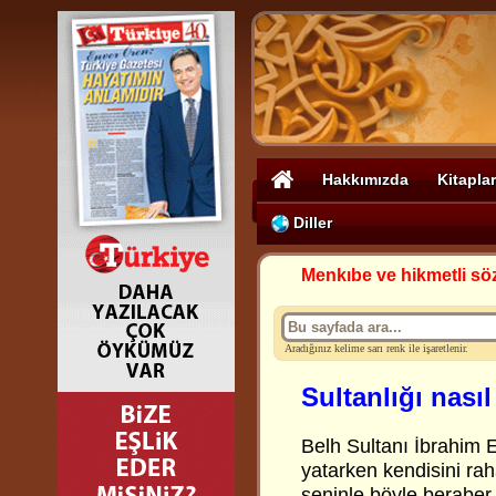
Hakkımızda
Kitaplar
Diller
Menkıbe ve hikmetli sö
Aradığınız kelime sarı renk ile işaretlenir.
Sultanlığı nasıl
Belh Sultanı İbrahim 
yatarken kendisini rah
seninle böyle beraber