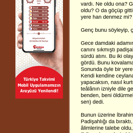
vardı. Ne oldu ona? 
oldu? O da göçüp gitti
yere han denmez mi?
Genç bunu söyleyip, çe
Gece damdaki adamın s
canını sıkmıştı padişa
sürdü atını. Bu iki ola
gördü. Bunu kovalamay
Sonunda öyle bir yere s
Kendi kendine ceylana
yapacaksın, nasıl kur
teâlânın izniyle dile g
benden, beni öldürmek 
sen) dedi.
Bunun üzerine İbrahim
Padişahlığı da bıraktı
âlimlerine talebe oldu