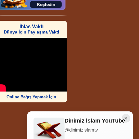
İhlas Vakfı
Dünya İçin Paylaşma Vakti
Online Bağış Yapmak İçin
×
Dinimiz İslam YouTube
@dinimizislamtv
Ziyaretçi Sayısı
252.007.111