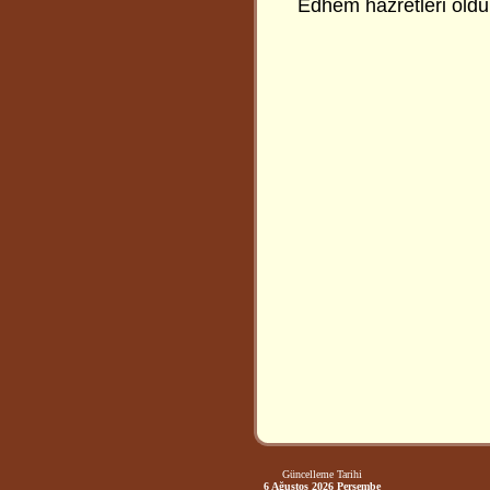
Edhem hazretleri oldu
Güncelleme Tarihi
6 Ağustos 2026 Perşembe