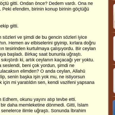
Göçtü gitti. Ondan önce? Dedem vardı. Ona ne
. Peki efendim, birinin konup birinin göçtüğü
kip gitti.
özleri ve şimdi de bu gencin sözleri iyice
hın. Hemen av elbiselerini giyinip, kırlara doğru
yın tesirinden kurtulmaya çalışıyordu. Bir ceylan
a başladı. Birkaç saat bununla uğraştı.
ıkıştırdı ki, artık ceylanın kaçacağı yer yoktu.
 seslendi, beni çok yordun, şimdi ne
tulacaksın elimden? O anda ceylan, Allahü
elip, senin başka işin yok mu, ne istiyorsun
için mi yaratıldın sen, kendi vazifeni yapsana
 Edhem, okunu yayını atıp tevbe etti.
, bir daha memleketine dönmedi. Gitti, İslam
, senelerce ilimle uğraştı. Sonunda İbrahim