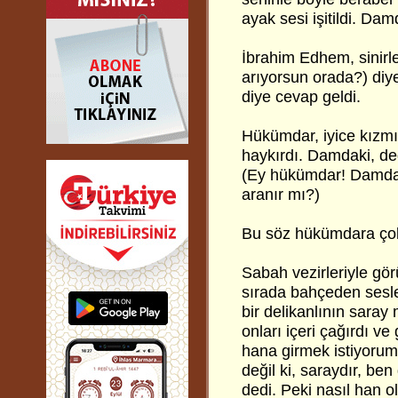
ayak sesi işitildi. Da
İbrahim Edhem, sinirl
arıyorsun orada?) diy
diye cevap geldi.
Hükümdar, iyice kızmı
haykırdı. Damdaki, ded
(Ey hükümdar! Damda 
aranır mı?)
Bu söz hükümdara çok t
Sabah vezirleriyle gör
sırada bahçeden sesle
bir delikanlının saray 
onları içeri çağırdı ve
hana girmek istiyorum
değil ki, saraydır, ben
dedi. Peki nasıl han