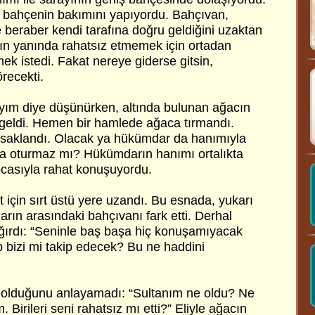
 bahçenin bakımını yapıyordu. Bahçıvan,
 beraber kendi tarafına doğru geldiğini uzaktan
ın yanında rahatsız etmemek için ortadan
 istedi. Fakat nereye giderse gitsin,
recekti.
yım diye düşünürken, altında bulunan ağacın
geldi. Hemen bir hamlede ağaca tırmandı.
 saklandı. Olacak ya hükümdar da hanımıyla
na oturmaz mı? Hükümdarın hanımı ortalıkta
ocasıyla rahat konuşuyordu.
at için sırt üstü yere uzandı. Bu esnada, yukarı
rın arasındaki bahçıvanı fark etti. Derhal
ağırdı: “Seninle baş başa hiç konuşamıyacak
bizi mi takip edecek? Bu ne haddini
 olduğunu anlayamadı: “Sultanım ne oldu? Ne
 Birileri seni rahatsız mı etti?” Eliyle ağacın