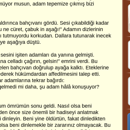
rmüyor musun, adam tepemize çıkmış bizi
dırınca bahçıvanı gördü. Sesi çıkabildiği kadar
u ne cüret, çabuk in aşağı!” Adamın dizlerinin
ğı tutmuyordu korkudan. Dallara tutunarak inecek
iye aşağıya düştü.
esini işiten adamları da yanına gelmişti.
 celladı çağırın, gelsin!” emrini verdi. Bu
elen bahçıvan doğrulup ayağa kalktı. Eteklerine
ederek hükümdardan affedilmesini talep etti.
r adamlarına tekrar bağırdı:
, gelmedi mi daha, şu adam hâlâ konuşuyor?
um ömrümün sonu geldi. Nasıl olsa beni
den önce size önemli bir hadiseyi anlatmak
 dinleyin. Beni yine öldürtün, fakat dinledikten
olsa beni dinlemekle bir zararınız olmayacak. Bu