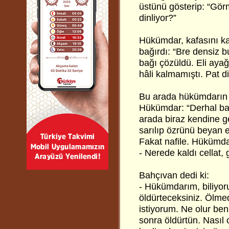
üstünü gösterip: “Gö
dinliyor?”
Hükümdar, kafasını kal
bağırdı: “Bre densiz b
bağı çözüldü. Eli aya
hâli kalmamıştı. Pat d
Bu arada hükümdarın s
Hükümdar: “Derhal bana
arada biraz kendine g
sarılıp özrünü beyan 
Fakat nafile. Hükümda
- Nerede kaldı cellat
Bahçıvan dedi ki:
- Hükümdarım, biliyor
öldürteceksiniz. Ölme
istiyorum. Ne olur beni
sonra öldürtün. Nasıl 