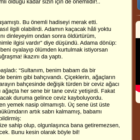
li olduğu kadar sizin için de önemlidir!..
amıştı. Bu önemli hadiseyi merak etti.
asıl ilgili olabilirdi. Adamın kaçacak hâli yoktu
arını dinleyeyim ondan sonra öldürtürüm,
nimle ilgisi vardır” diye düşündü. Adama dönüp:
t beni oyalayıp ölümden kurtulmak istiyorsan
uğraşma! ikazını da yaptı.
aşladı: “Sultanım, benim babam da bir
 benim gibi bahçıvandı. Çiçeklerin, ağaçların
 Sarayın bahçesinde değişik türden bir ceviz ağacı
ağaçta her sene bir tane ceviz yetişirdi. Fakat
lacak duruma gelince ceviz kayboluyordu.
n yemek nasip olmamıştı. Üç sene üst üste
hükümdarın artık sabrı kalmamış, babamı
ildirmiş:
ize sahip olup, olgunlaşınca bana getiremezsen,
ecek. Bunu kesin olarak böyle bil!