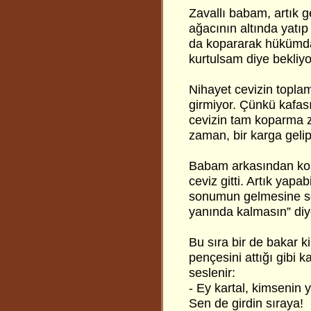
Zavallı babam, artık 
ağacının altında yatı
da kopararak hükümda
kurtulsam diye bekliyo
Nihayet cevizin topla
girmiyor. Çünkü kafasın
cevizin tam koparma z
zaman, bir karga gelip
Babam arkasından koşar
ceviz gitti. Artık yap
sonumun gelmesine se
yanında kalmasın” di
Bu sıra bir de bakar ki
pençesini attığı gibi k
seslenir:
- Ey kartal, kimsenin 
Sen de girdin sıraya!