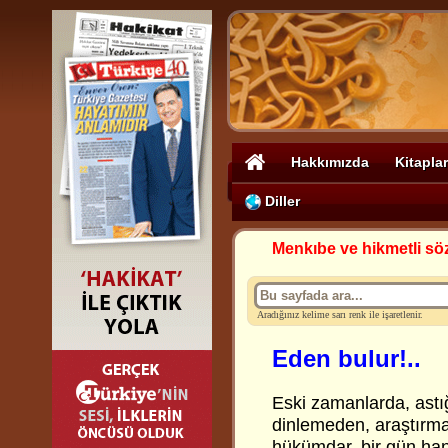
Hakkımızda
Kitaplar
Diller
Menkıbe ve hikmetli sö
Aradığınız kelime sarı renk ile işaretlenir.
Eden bulur!..
Eski zamanlarda, astığı
dinlemeden, araştırma
hükümdar, bir gün han