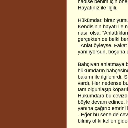
hadise benim için önem
Hayatınız ile ilgili.
Hükümdar, biraz yumuş
Kendisinin hayatı ile n
nasıl olsa. “Anlattıkl
gerçekten de belki be
- Anlat öyleyse. Faka
yanılıyorsun, boşuna 
Bahçıvan anlatmaya b
hükümdarın bahçesinde
bakımı ile ilgilenirdi.
vardı. Her nedense bu 
tam olgunlaşıp koparı
Hükümdara bu cevizde
böyle devam edince, 
yanına çağırıp emrini b
- Eğer bu sene de cev
bilmiş ol ki kellen gid