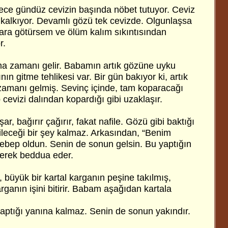
gece gündüz cevizin başında nöbet tutuyor. Ceviz
p kalkıyor. Devamlı gözü tek cevizde. Olgunlaşsa
ra götürsem ve ölüm kalım sıkıntısından
r.
ma zamanı gelir. Babamın artık gözüne uyku
ın gitme tehlikesi var. Bir gün bakıyor ki, artık
amanı gelmiş. Sevinç içinde, tam koparacağı
 cevizi dalından kopardığı gibi uzaklaşır.
, bağırır çağırır, fakat nafile. Gözü gibi baktığı
abileceği bir şey kalmaz. Arkasından, “Benim
bep oldun. Senin de sonun gelsin. Bu yaptığın
yerek beddua eder.
, büyük bir kartal karganın peşine takılmış,
arganın işini bitirir. Babam aşağıdan kartala
yaptığı yanına kalmaz. Senin de sonun yakındır.