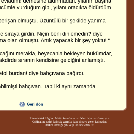
evladım! demesine aldırmadan, yılanın başına
ücümle vurduğum gibi, yılanı oracıkta öldürdüm.
erişan olmuştu. Üzüntülü bir şekilde yanıma
e sıraya girdin. Niçin beni dinlemedin? diye
ma olan olmuştu. Artık yapacak bir şey yoktu! “
acağını merakla, heyecanla bekleyen hükümdar,
akdirde sıranın kendisine geldiğini anlamıştı.
ol burdan! diye bahçıvana bağırdı.
bilmişti bahçıvan. Tabii ki aynı zamanda
Geri dön
Sitemizdeki bilgiler, bütün insanların istifadesi için hazırlanmıştır.
Orijinaline sadık kalmak şartıyla, izin almaya gerek kalmadan,
herkes istediği gibi alıp istifade edebilir.