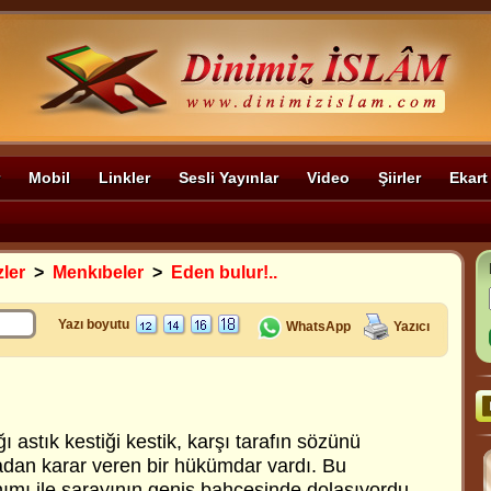
Mobil
Linkler
Sesli Yayınlar
Video
Şiirler
Ekart
zler
>
Menkıbeler
>
Eden bulur!..
Yazı boyutu
WhatsApp
Yazıcı
 astık kestiği kestik, karşı tarafın sözünü
dan karar veren bir hükümdar vardı. Bu
ımı ile sarayının geniş bahçesinde dolaşıyordu.