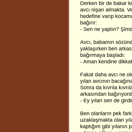
Derken bir de bakar k
avcı nişan almakta. V
hedefine varıp kocama
bağırır:
- Sen ne yaptın? Şimdi
Avcı, babamın sözünd
yaklaşırken ben arkas
bağırmaya başladı:
- Aman kendine dikkat 
Fakat daha avcı ne ol
yılan avcının bacağına
Sonra da kıvrıla kıvr
arkasından bağırıyord
- Ey yılan sen de gird
Ben olanların pek fa
uzaklaşmakta olan yıl
kaptığım gibi yılanın 