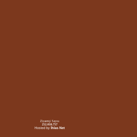
Ziyaretçi Sayısı
252.010.757
Hosted by
İhlas Net