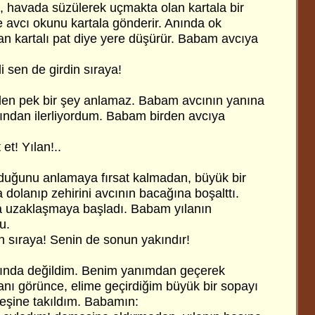
i, havada süzülerek uçmakta olan kartala bir
e avcı okunu kartala gönderir. Anında ok
n kartalı pat diye yere düşürür. Babam avcıya
 sen de girdin sıraya!
en pek bir şey anlamaz. Babam avcının yanına
ından ilerliyordum. Babam birden avcıya
et! Yılan!..
duğunu anlamaya fırsat kalmadan, büyük bir
 dolanıp zehirini avcının bacağına boşalttı.
ıla uzaklaşmaya başladı. Babam yılanın
u.
in sıraya! Senin de sonun yakındır!
rkında değildim. Benim yanımdan geçerek
anı görünce, elime geçirdiğim büyük bir sopayı
peşine takıldım. Babamın: