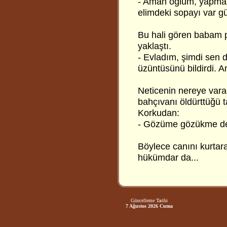
- Aman oğlum, yapma 
elimdeki sopayı var g
Bu hali gören babam p
yaklaştı.
- Evladım, şimdi sen d
üzüntüsünü bildirdi. A
Neticenin nereye var
bahçıvanı öldürttüğü t
Korkudan:
- Gözüme gözükme def
Böylece canını kurtara
hükümdar da...
Güncelleme Tarihi
7 Ağustos 2026 Cuma