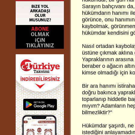
Sarayın bahçıvanı da,
hükümdarın hanımı ile
görünce, onu hanımın
kaybolmak, görünmemek
hükümdar kendisini gö
Nasıl ortadan kaybola
üstüne çıkmak aklına 
Yapraklarının arasına
beraber o ağacın altı
kimse olmadığı için k
Bir ara hanımı istirah
doğru bakınca yaprakla
toparlanıp hiddetle b
mıyım? Adamların hep 
bilmezliktir?”
Hükümdar şaşırdı, ne
istediğini anlayamadım.