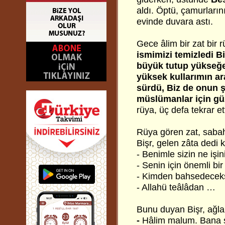
aldı. Öptü, çamurlarını
evinde duvara astı.
Gece âlim bir zat bir r
ismimizi temizledi Bi
büyük tutup yükseğe 
yüksek kullarımın ar
sürdü, Biz de onun ş
müslümanlar için güz
rüya, üç defa tekrar ett
Rüya gören zat, sabah
Bişr, gelen zâta dedi k
- Benimle sizin ne işi
- Senin için önemli bi
- Kimden bahsedecek
- Allahü teâlâdan …
Bunu duyan Bişr, ağl
-
Hâlim malum. Bana ş