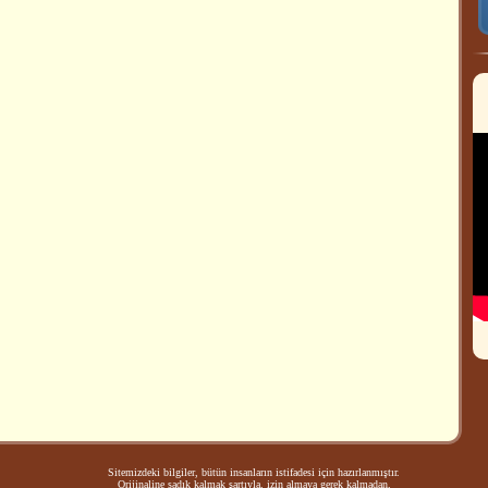
Sitemizdeki bilgiler, bütün insanların istifadesi için hazırlanmıştır.
Orijinaline sadık kalmak şartıyla, izin almaya gerek kalmadan,