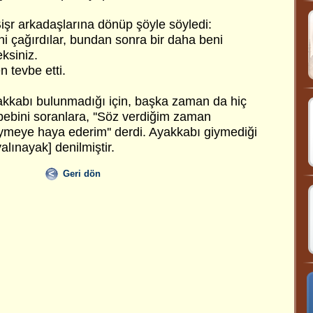
 Bişr arkadaşlarına dönüp şöyle söyledi:
i çağırdılar, bundan sonra bir daha beni
ksiniz.
 tevbe etti.
kkabı bulunmadığı için, başka zaman da hiç
ebini soranlara, ''Söz verdiğim zaman
iymeye haya ederim'' derdi. Ayakkabı giymediği
[yalınayak] denilmiştir.
Geri dön