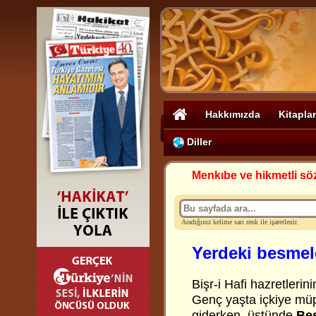
Hakkımızda
Kitaplar
Diller
Menkıbe ve hikmetli sö
Aradığınız kelime sarı renk ile işaretlenir.
Yerdeki besmel
Bişr-i Hafi hazretlerin
Genç yaşta içkiye müp
giderken, üstünde
Be