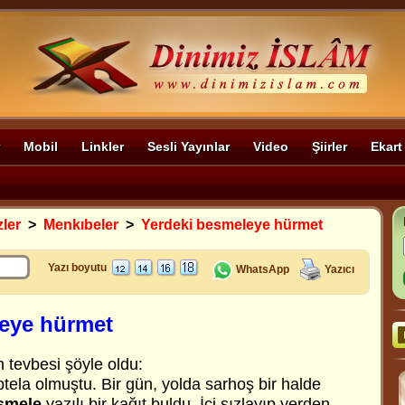
Mobil
Linkler
Sesli Yayınlar
Video
Şiirler
Ekart
zler
>
Menkıbeler
>
Yerdeki besmeleye hürmet
Yazı boyutu
WhatsApp
Yazıcı
eye hürmet
in tevbesi şöyle oldu:
tela olmuştu. Bir gün, yolda sarhoş bir halde
smele
yazılı bir kağıt buldu. İçi sızlayıp yerden