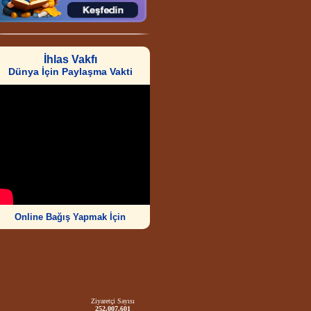
İhlas Vakfı
Dünya İçin Paylaşma Vakti
Online Bağış Yapmak İçin
Ziyaretçi Sayısı
252.007.601