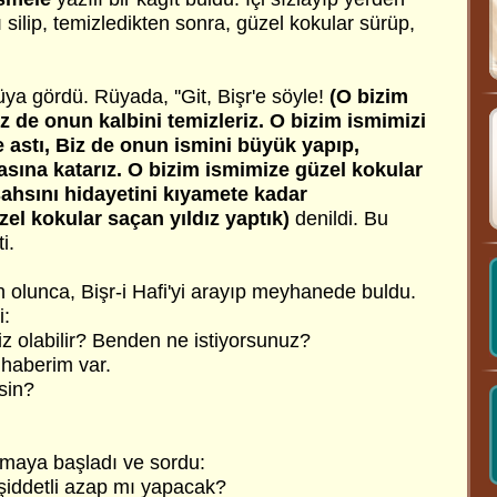
 silip, temizledikten sonra, güzel kokular sürüp,
üya gördü. Rüyada, ''Git, Bişr'e söyle!
(O bizim
z de onun kalbini temizleriz. O bizim ismimizi
astı, Biz de onun ismini büyük yapıp,
asına katarız. O bizim ismimize güzel kokular
ahsını hidayetini kıyamete kadar
el kokular saçan yıldız yaptık)
denildi. Bu
i.
 olunca, Bişr-i Hafi'yi arayıp meyhanede buldu.
i:
niz olabilir? Benden ne istiyorsunuz?
r haberim var.
sin?
amaya başladı ve sordu:
iddetli azap mı yapacak?