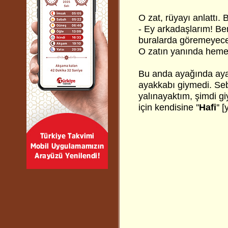
O zat, rüyayı anlattı.
- Ey arkadaşlarım! Ben
buralarda göremeyece
O zatın yanında hemen
Bu anda ayağında aya
ayakkabı giymedi. Seb
yalınayaktım, şimdi g
için kendisine ''
Hafi
'' 