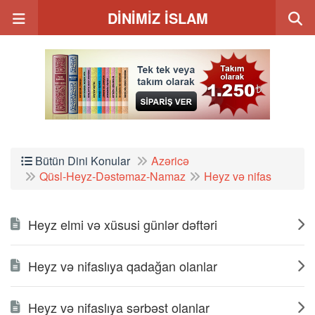
DİNİMİZ İSLAM
Bütün Dini Konular
Azəricə
Qüsl-Heyz-Dəstəmaz-Namaz
Heyz və nifas
Heyz elmi və xüsusi günlər dəftəri
Heyz və nifaslıya qadağan olanlar
Heyz və nifaslıya sərbəst olanlar