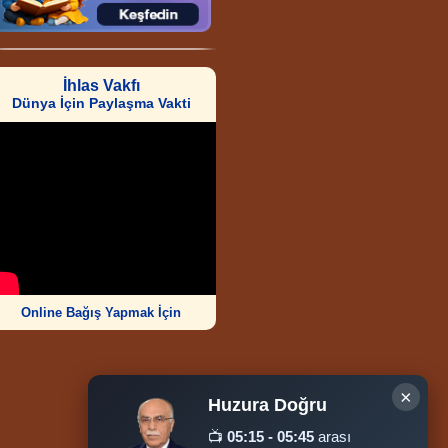
İhlas Vakfı
Dünya İçin Paylaşma Vakti
Online Bağış Yapmak İçin
×
Huzura Doğru
Ziyaretçi Sayısı
📺
05:15 - 05:45
arası
252.007.906