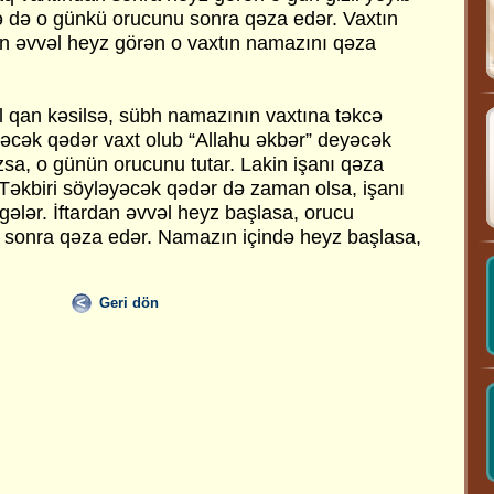
tdə də o günkü orucunu sonra qəza edər. Vaxtın
n əvvəl heyz görən o vaxtın namazını qəza
 qan kəsilsə, sübh namazının vaxtına təkcə
eyəcək qədər vaxt olub “Allahu əkbər” deyəcək
sa, o günün orucunu tutar. Lakin işanı qəza
Təkbiri söyləyəcək qədər də zaman olsa, işanı
gələr. İftardan əvvəl heyz başlasa, orucu
sonra qəza edər. Namazın içində heyz başlasa,
Geri dön