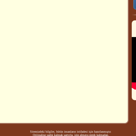
Sitemizdeki bilgiler, bütün insanların istifadesi için hazırlanmıştır.
Orijinaline sadık kalmak şartıyla, izin almaya gerek kalmadan,