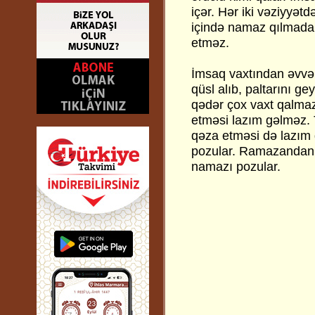
içər. Hər iki vəziyyə
içində namaz qılmada
etməz.
İmsaq vaxtından əvvəl
qüsl alıb, paltarını g
qədər çox vaxt qalmaz
etməsi lazım gəlməz. 
qəza etməsi də lazım 
pozular. Ramazandan 
namazı pozular.