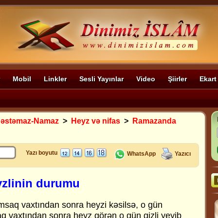
Mobil
Linkler
Sesli Yayınlar
Video
Şiirler
Ekart
Dəstəmaz-Namaz
>
Heyz və nifas
>
Ramazanda
Yazı boyutu
WhatsApp
Yazıcı
zlinin durumu
saq vaxtından sonra heyzi kəsilsə, o gün
aq vaxtından sonra heyz görən o gün gizli yeyib