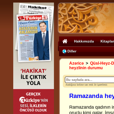
Hakkımızda
Kitaplar
Diller
Azəricə
>
Qüsl-Heyz-
heyzlinin durumu
Aradığınız kelime sarı renk ile işaretlenir.
Ramazanda hey
Ramazanda qadının im
oruclu kimi qalar. İms