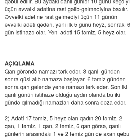
qəbul edilir. Bu aydakı qanlı günlər 10 günü keçdiyi
üçün əvvəlki adətinə rast gəlib-gəlmədiyinə baxılır.
Əvvəlki adətinə rast gəlmədiyi üçün 11 günün
əvvəlki adəti qədəri, yəni ilk 5 günü heyz, sonrakı 6
gün istihazə olar. Yeni adəti 15 təmiz, 5 heyz olar.
AÇIQLAMA
Qan görəndə namazı tərk edər. 3 qanlı gündən
sonra qüsl alıb namaza başlayar. 6 təmiz gündən
sonra qan gələndə yenə namazı tərk edər. Son iki
qanlı günün istihazə olduğu aydın olanda bu iki
gündə qılmadığı namazları daha sonra qəza edər.
2) Adəti 17 təmiz, 5 heyz olan qadın 20 təmiz, 2
qan, 1 təmiz, 1 qan, 2 təmiz, 6 qan görsə, qanlı
günlərin arasındakı 1 və 2 təmiz gün də axan qəbul