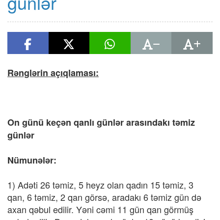
günlər
Rənglərin açıqlaması:
On günü keçən qanlı günlər arasındakı təmiz
günlər
Nümunələr:
1) Adəti 26 təmiz, 5 heyz olan qadın 15 təmiz, 3
qan, 6 təmiz, 2 qan görsə, aradakı 6 təmiz gün də
axan qəbul edilir. Yəni cəmi 11 gün qan görmüş