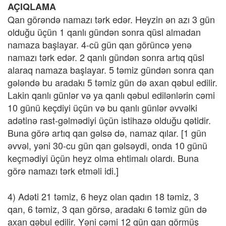
AÇIQLAMA
Qan görəndə namazı tərk edər. Heyzin ən azı 3 gün
olduğu üçün 1 qanlı gündən sonra qüsl almadan
namaza başlayar. 4-cü gün qan görüncə yenə
namazı tərk edər. 2 qanlı gündən sonra artıq qüsl
alaraq namaza başlayar. 5 təmiz gündən sonra qan
gələndə bu aradakı 5 təmiz gün də axan qəbul edilir.
Lakin qanlı günlər və ya qanlı qəbul edilənlərin cəmi
10 günü keçdiyi üçün və bu qanlı günlər əvvəlki
adətinə rast-gəlmədiyi üçün istihazə olduğu qətidir.
Buna görə artıq qan gəlsə də, namaz qılar. [1 gün
əvvəl, yəni 30-cu gün qan gəlsəydi, onda 10 günü
keçmədiyi üçün heyz olma ehtimalı olardı. Buna
görə namazı tərk etməli idi.]
4) Adəti 21 təmiz, 6 heyz olan qadın 18 təmiz, 3
qan, 6 təmiz, 3 qan görsə, aradakı 6 təmiz gün də
axan qəbul edilir. Yəni cəmi 12 gün qan görmüş