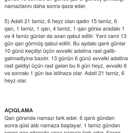
namazlarını daha sonra qəza edər.
5) Adəti 21 təmiz, 6 heyz olan qadın 15 təmiz, 6
qan, 1 təmiz, 1 qan, 4 təmiz, 1 qan görsə aradakı 1
və 4 təmiz günlər də axan qəbul edilir. Yəni cəmi 13
gün qan görmüş qəbul edilir. Bu aydakı qanlı günlər
10 günü keçdiyi üçün əvvəlki adətinə rast gəlib-
gəlmədiyinə baxılır. 13 günün 6 günü əvvəlki adətinə
rast gəldiyi üçün rast gələn bu 6 gün heyz, əvvəlki 6
və sonrakı 1 gün isə istihazə olar. Adəti 21 təmiz, 6
heyz olar.
AÇIQLAMA
Qan görəndə namazı tərk edər. 6 qanlı gündən
sonra qüsl alıb namaza başlayar. 1 təmiz gündən
sonra qan görəndə yenə namazı tərk edər. Sonra