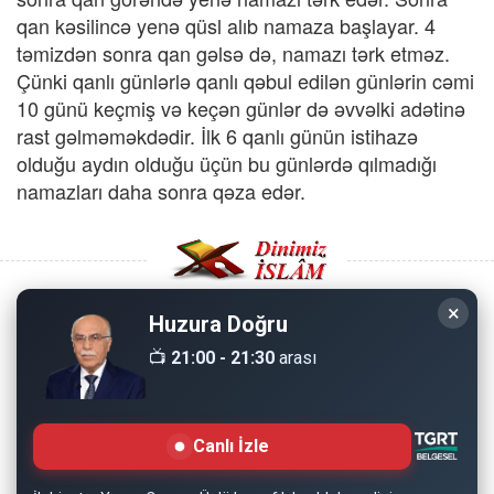
qan kəsilincə yenə qüsl alıb namaza başlayar. 4
təmizdən sonra qan gəlsə də, namazı tərk etməz.
Çünki qanlı günlərlə qanlı qəbul edilən günlərin cəmi
10 günü keçmiş və keçən günlər də əvvəlki adətinə
rast gəlməməkdədir. İlk 6 qanlı günün istihazə
olduğu aydın olduğu üçün bu günlərdə qılmadığı
namazları daha sonra qəza edər.
×
Huzura Doğru
Copyright © 2008 - Dinimiz İslam. Her Hakkı Saklıdır.
📺
21:00 - 21:30
arası
Sitemizdeki bilgiler, bütün insanların istifadesi için
hazırlanmıştır. Orijinaline sadık kalmak şartıyla, izin
Canlı İzle
almaya gerek kalmadan, herkes istediği gibi alıp istifade
edebilir.