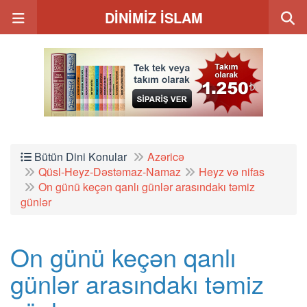
DİNİMİZ İSLAM
Bütün Dini Konular
Azəricə
Qüsl-Heyz-Dəstəmaz-Namaz
Heyz və nifas
On günü keçən qanlı günlər arasındakı təmiz
günlər
On günü keçən qanlı
günlər arasındakı təmiz