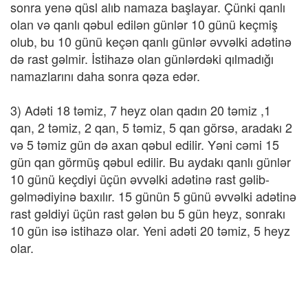
sonra yenə qüsl alıb namaza başlayar. Çünki qanlı
olan və qanlı qəbul edilən günlər 10 günü keçmiş
olub, bu 10 günü keçən qanlı günlər əvvəlki adətinə
də rast gəlmir. İstihazə olan günlərdəki qılmadığı
namazlarını daha sonra qəza edər.
3) Adəti 18 təmiz, 7 heyz olan qadın 20 təmiz ,1
qan, 2 təmiz, 2 qan, 5 təmiz, 5 qan görsə, aradakı 2
və 5 təmiz gün də axan qəbul edilir. Yəni cəmi 15
gün qan görmüş qəbul edilir. Bu aydakı qanlı günlər
10 günü keçdiyi üçün əvvəlki adətinə rast gəlib-
gəlmədiyinə baxılır. 15 günün 5 günü əvvəlki adətinə
rast gəldiyi üçün rast gələn bu 5 gün heyz, sonrakı
10 gün isə istihazə olar. Yeni adəti 20 təmiz, 5 heyz
olar.