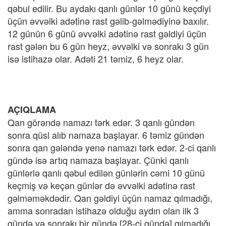
qəbul edilir. Bu aydakı qanlı günlər 10 günü keçdiyi
üçün əvvəlki adətinə rast gəlib-gəlmədiyinə baxılır.
12 günün 6 günü əvvəlki adətinə rast gəldiyi üçün
rast gələn bu 6 gün heyz, əvvəlki və sonrakı 3 gün
isə istihazə olar. Adəti 21 təmiz, 6 heyz olar.
AÇIQLAMA
Qan görəndə namazı tərk edər. 3 qanlı gündən
sonra qüsl alıb namaza başlayar. 6 təmiz gündən
sonra qan gələndə yenə namazı tərk edər. 2-ci qanlı
gündə isə artıq namaza başlayar. Çünki qanlı
günlərlə qanlı qəbul edilən günlərin cəmi 10 günü
keçmiş və keçən günlər də əvvəlki adətinə rast
gəlməməkdədir. Qan gəldiyi üçün namaz qılmadığı,
amma sonradan istihazə olduğu aydın olan ilk 3
gündə və sonrakı bir gündə [28-ci gündə] qılmadığı