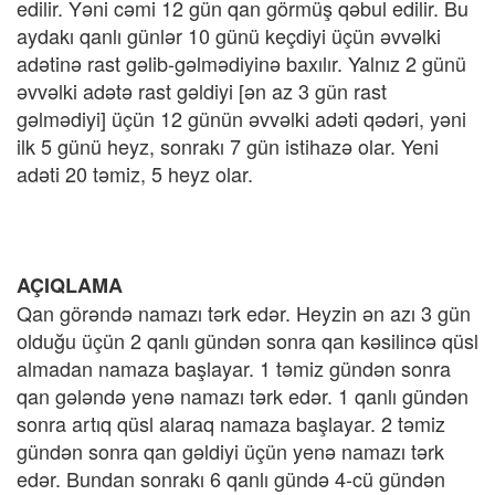
edilir. Yəni cəmi 12 gün qan görmüş qəbul edilir. Bu
aydakı qanlı günlər 10 günü keçdiyi üçün əvvəlki
adətinə rast gəlib-gəlmədiyinə baxılır. Yalnız 2 günü
əvvəlki adətə rast gəldiyi [ən az 3 gün rast
gəlmədiyi] üçün 12 günün əvvəlki adəti qədəri, yəni
ilk 5 günü heyz, sonrakı 7 gün istihazə olar. Yeni
adəti 20 təmiz, 5 heyz olar.
AÇIQLAMA
Qan görəndə namazı tərk edər. Heyzin ən azı 3 gün
olduğu üçün 2 qanlı gündən sonra qan kəsilincə qüsl
almadan namaza başlayar. 1 təmiz gündən sonra
qan gələndə yenə namazı tərk edər. 1 qanlı gündən
sonra artıq qüsl alaraq namaza başlayar. 2 təmiz
gündən sonra qan gəldiyi üçün yenə namazı tərk
edər. Bundan sonrakı 6 qanlı gündə 4-cü gündən