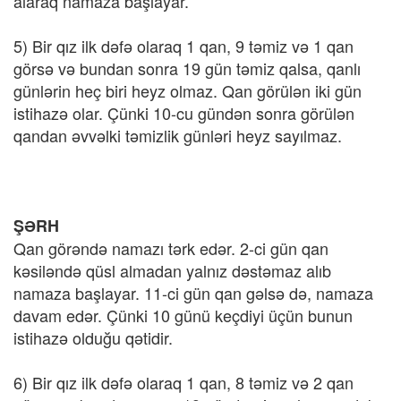
alaraq namaza başlayar.
5) Bir qız ilk dəfə olaraq 1 qan, 9 təmiz və 1 qan
görsə və bundan sonra 19 gün təmiz qalsa, qanlı
günlərin heç biri heyz olmaz. Qan görülən iki gün
istihazə olar. Çünki 10-cu gündən sonra görülən
qandan əvvəlki təmizlik günləri heyz sayılmaz.
ŞƏRH
Qan görəndə namazı tərk edər. 2-ci gün qan
kəsiləndə qüsl almadan yalnız dəstəmaz alıb
namaza başlayar. 11-ci gün qan gəlsə də, namaza
davam edər. Çünki 10 günü keçdiyi üçün bunun
istihazə olduğu qətidir.
6) Bir qız ilk dəfə olaraq 1 qan, 8 təmiz və 2 qan