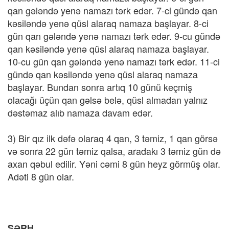
qan gələndə yenə namazı tərk edər. 7-ci gündə qan
kəsiləndə yenə qüsl alaraq namaza başlayar. 8-ci
gün qan gələndə yenə namazı tərk edər. 9-cu gündə
qan kəsiləndə yenə qüsl alaraq namaza başlayar.
10-cu gün qan gələndə yenə namazı tərk edər. 11-ci
gündə qan kəsiləndə yenə qüsl alaraq namaza
başlayar. Bundan sonra artıq 10 günü keçmiş
olacağı üçün qan gəlsə belə, qüsl almadan yalnız
dəstəmaz alıb namaza davam edər.
3) Bir qız ilk dəfə olaraq 4 qan, 3 təmiz, 1 qan görsə
və sonra 22 gün təmiz qalsa, aradakı 3 təmiz gün də
axan qəbul edilir. Yəni cəmi 8 gün heyz görmüş olar.
Adəti 8 gün olar.
ŞƏRH