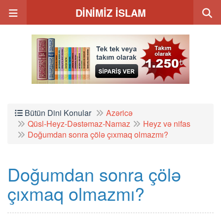
DİNİMİZ İSLAM
Bütün Dini Konular
Azəricə
Qüsl-Heyz-Dəstəmaz-Namaz
Heyz və nifas
Doğumdan sonra çölə çıxmaq olmazmı?
Doğumdan sonra çölə
çıxmaq olmazmı?