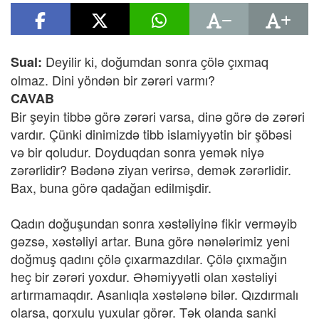
Deyilir ki, doğumdan sonra çölə çıxmaq
Sual:
olmaz. Dini yöndən bir zərəri varmı?
CAVAB
Bir şeyin tibbə görə zərəri varsa, dinə görə də zərəri
vardır. Çünki dinimizdə tibb islamiyyətin bir şöbəsi
və bir qoludur. Doyduqdan sonra yemək niyə
zərərlidir? Bədənə ziyan verirsə, demək zərərlidir.
Bax, buna görə qadağan edilmişdir.
Qadın doğuşundan sonra xəstəliyinə fikir verməyib
gəzsə, xəstəliyi artar. Buna görə nənələrimiz yeni
doğmuş qadını çölə çıxarmazdılar. Çölə çıxmağın
heç bir zərəri yoxdur. Əhəmiyyətli olan xəstəliyi
artırmamaqdır. Asanlıqla xəstələnə bilər. Qızdırmalı
olarsa, qorxulu yuxular görər. Tək olanda sanki