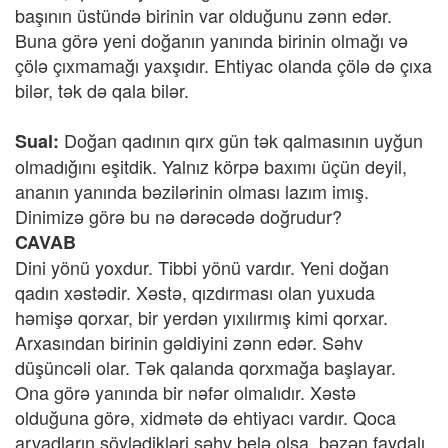
başının üstündə birinin var olduğunu zənn edər.
Buna görə yeni doğanın yanında birinin olmağı və
çölə çıxmamağı yaxşıdır. Ehtiyac olanda çölə də çıxa
bilər, tək də qala bilər.
Doğan qadının qırx gün tək qalmasının uyğun
Sual:
olmadığını eşitdik. Yalnız körpə baxımı üçün deyil,
ananın yanında bəzilərinin olması lazım imış.
Dinimizə görə bu nə dərəcədə doğrudur?
CAVAB
Dini yönü yoxdur. Tibbi yönü vardır. Yeni doğan
qadın xəstədir. Xəstə, qızdırması olan yuxuda
həmişə qorxar, bir yerdən yıxılırmış kimi qorxar.
Arxasından birinin gəldiyini zənn edər. Səhv
düşüncəli olar. Tək qalanda qorxmağa başlayar.
Ona görə yanında bir nəfər olmalıdır. Xəstə
olduğuna görə, xidmətə də ehtiyacı vardır. Qoca
arvadların söylədikləri səhv belə olsa, bəzən faydalı