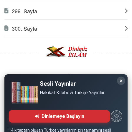
299. Sayfa
300. Sayfa
Copyright © 2008 - Dinimiz İslam. Her Hakkı Saklıdır.
×
Sesli Yayınlar
Sitemizdeki bilgiler, bütün insanların istifadesi için
Hakikat Kitabevi Türkçe Yayınlar
hazırlanmıştır. Orijinaline sadık kalmak şartıyla, izin
almaya gerek kalmadan, herkes istediği gibi alıp istifade
edebilir.
Dinlemeye Başlayın
Normal Siteyi Göster
14 kitaptan oluşan Türkçe yayınlarımızın tamamını sesli