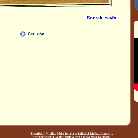
Sonraki sayfa
Geri dön
Sitemizdeki bilgiler, bütün insanların istifadesi için hazırlanmıştır.
Orijinaline sadık kalmak şartıyla, izin almaya gerek kalmadan,