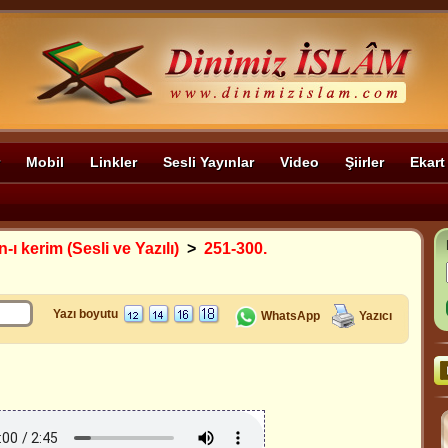
Mobil
Linkler
Sesli Yayınlar
Video
Şiirler
Ekart
-ı kerim (Sesli ve Yazılı)
>
251-300.
Yazı boyutu
WhatsApp
Yazıcı