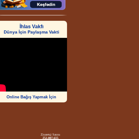
İhlas Vakfı
Dünya İçin Paylaşma Vakti
Online Bağış Yapmak İçin
Ziyaretçi Sayısı
252.007.615