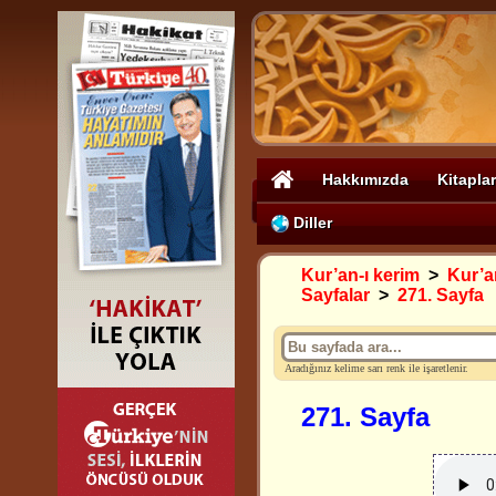
Hakkımızda
Kitaplar
Diller
Kur’an-ı kerim
>
Kur’an
Sayfalar
>
271. Sayfa
Aradığınız kelime sarı renk ile işaretlenir.
271. Sayfa