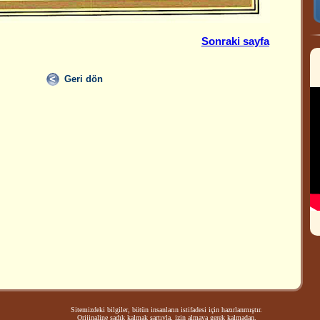
Sonraki sayfa
Geri dön
Sitemizdeki bilgiler, bütün insanların istifadesi için hazırlanmıştır.
Orijinaline sadık kalmak şartıyla, izin almaya gerek kalmadan,