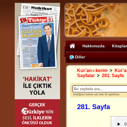
Hakkımızda
Kitaplar
Diller
Kur’an-ı kerim
>
Kur’an
Sayfalar
>
281. Sayfa
Aradığınız kelime sarı renk ile işaretlenir.
281. Sayfa