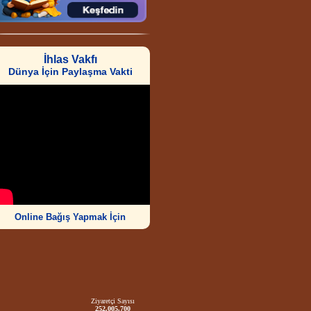
İhlas Vakfı
Dünya İçin Paylaşma Vakti
Online Bağış Yapmak İçin
Ziyaretçi Sayısı
252.005.700