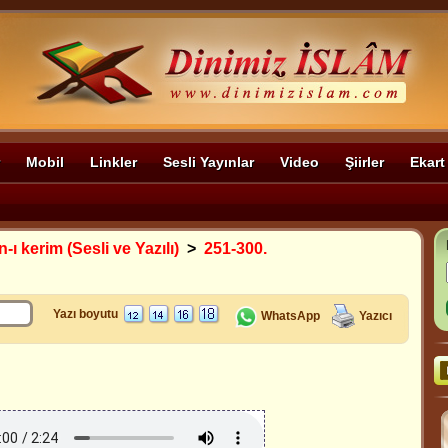
Mobil
Linkler
Sesli Yayınlar
Video
Şiirler
Ekart
-ı kerim (Sesli ve Yazılı)
>
251-300.
Yazı boyutu
WhatsApp
Yazıcı