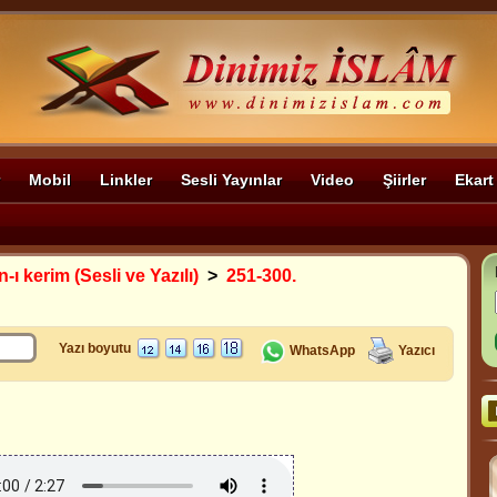
Mobil
Linkler
Sesli Yayınlar
Video
Şiirler
Ekart
-ı kerim (Sesli ve Yazılı)
>
251-300.
Yazı boyutu
WhatsApp
Yazıcı