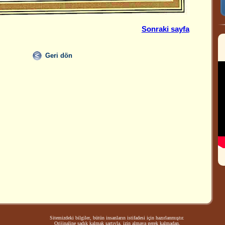
Sonraki sayfa
Geri dön
Sitemizdeki bilgiler, bütün insanların istifadesi için hazırlanmıştır.
Orijinaline sadık kalmak şartıyla, izin almaya gerek kalmadan,