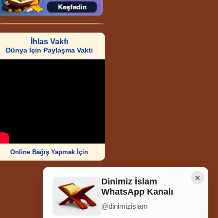
İhlas Vakfı
Dünya İçin Paylaşma Vakti
Online Bağış Yapmak İçin
×
Dinimiz İslam
WhatsApp Kanalı
@dinimizislam
Ziyaretçi Sayısı
252.006.090