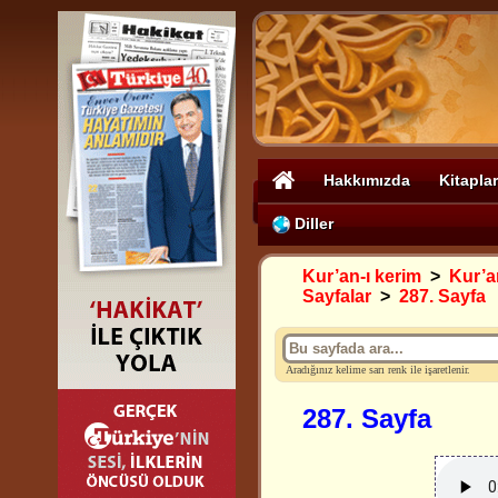
Hakkımızda
Kitaplar
Diller
Kur’an-ı kerim
>
Kur’an
Sayfalar
>
287. Sayfa
Aradığınız kelime sarı renk ile işaretlenir.
287. Sayfa