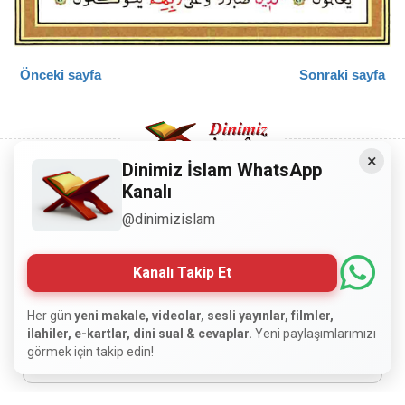
Önceki sayfa
Sonraki sayfa
×
Dinimiz İslam WhatsApp
Kanalı
Copyright © 2008 - Dinimiz İslam. Her Hakkı Saklıdır.
@dinimizislam
Sitemizdeki bilgiler, bütün insanların istifadesi için
hazırlanmıştır. Orijinaline sadık kalmak şartıyla, izin
Kanalı Takip Et
almaya gerek kalmadan, herkes istediği gibi alıp istifade
edebilir.
Her gün
yeni makale, videolar, sesli yayınlar, filmler,
ilahiler, e-kartlar, dini sual & cevaplar.
Yeni paylaşımlarımızı
görmek için takip edin!
Normal Siteyi Göster