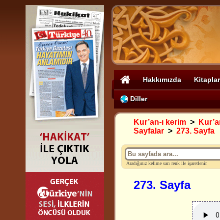
Hakkımızda
Kitaplar
Diller
Kur’an-ı kerim
>
Kur’an
Sayfalar
>
273. Sayfa
Aradığınız kelime sarı renk ile işaretlenir.
273. Sayfa