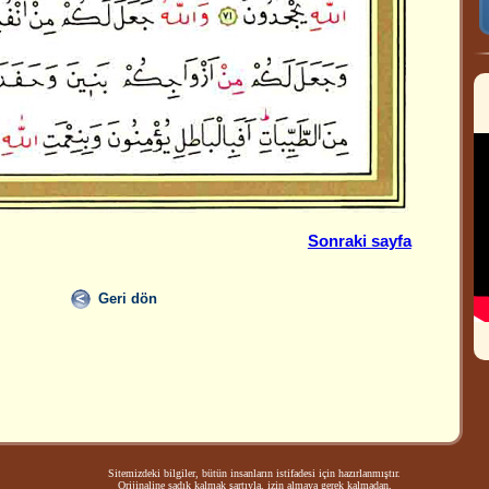
Sonraki sayfa
Geri dön
Sitemizdeki bilgiler, bütün insanların istifadesi için hazırlanmıştır.
Orijinaline sadık kalmak şartıyla, izin almaya gerek kalmadan,