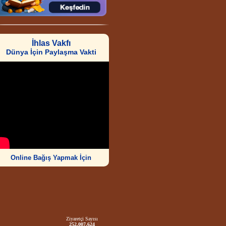
İhlas Vakfı
Dünya İçin Paylaşma Vakti
Online Bağış Yapmak İçin
Ziyaretçi Sayısı
252.007.624