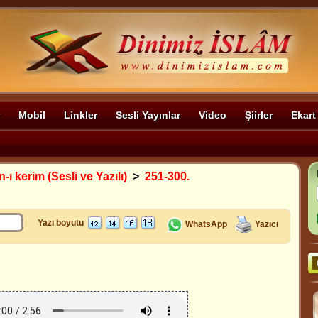
Mobil
Linkler
Sesli Yayınlar
Video
Şiirler
Ekart
-ı kerim (Sesli ve Yazılı)
>
251-300.
Yazı boyutu
WhatsApp
Yazıcı