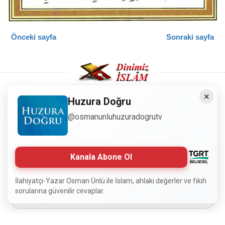
Önceki sayfa
Sonraki sayfa
×
Huzura Doğru
Copyright © 2008 - Dinimiz İslam. Her Hakkı Saklıdır.
@osmanunluhuzuradogrutv
Sitemizdeki bilgiler, bütün insanların istifadesi için
hazırlanmıştır. Orijinaline sadık kalmak şartıyla, izin
Kanala Abone Ol
almaya gerek kalmadan, herkes istediği gibi alıp istifade
edebilir.
İlahiyatçı-Yazar Osman Ünlü ile İslam, ahlaki değerler ve fıkıh
sorularına güvenilir cevaplar.
Normal Siteyi Göster