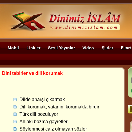
Mobil
Linkler
Sesli Yayınlar
Video
Şiirler
Ekart
>
Dini tabirler ve dili korumak
Dilde anarşi çıkarmak
Dili korumak, vatanını korumakla birdir
Türk dili bozuluyor
Ahlakı bozma gayretleri
Söylenmesi caiz olmayan sözler