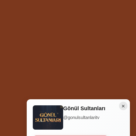
×
Gönül Sultanları
@gonulsultanlaritv
Ziyaretçi Sayısı
252.012.652
Hosted by
İhlas Net