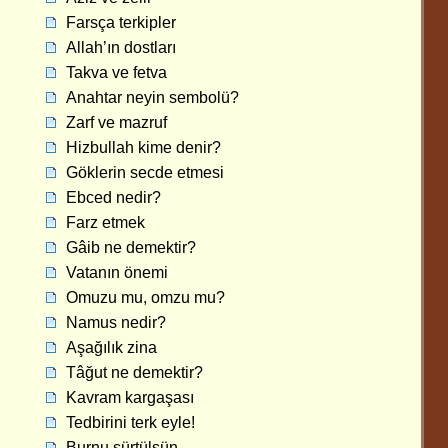
Farsça terkipler
Allah’ın dostları
Takva ve fetva
Anahtar neyin sembolü?
Zarf ve mazruf
Hizbullah kime denir?
Göklerin secde etmesi
Ebced nedir?
Farz etmek
Gâib ne demektir?
Vatanın önemi
Omuzu mu, omzu mu?
Namus nedir?
Aşağılık zina
Tâğut ne demektir?
Kavram kargaşası
Tedbirini terk eyle!
Burnu sürtülsün