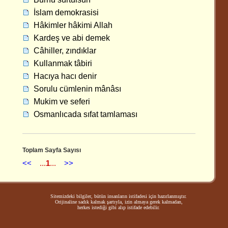
İslam demokrasisi
Hâkimler hâkimi Allah
Kardeş ve abi demek
Câhiller, zındıklar
Kullanmak tâbiri
Hacıya hacı denir
Sorulu cümlenin mânâsı
Mukim ve seferi
Osmanlıcada sıfat tamlaması
Toplam Sayfa Sayısı
<<
...
1
...
>>
Sitemizdeki bilgiler, bütün insanların istifadesi için hazırlanmıştır.
Orijinaline sadık kalmak şartıyla, izin almaya gerek kalmadan,
herkes istediği gibi alıp istifade edebilir.