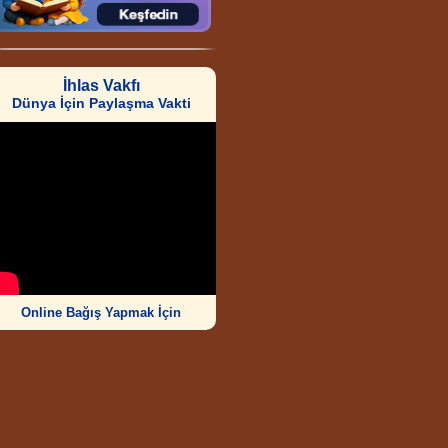
İhlas Vakfı
Dünya İçin Paylaşma Vakti
Online Bağış Yapmak İçin