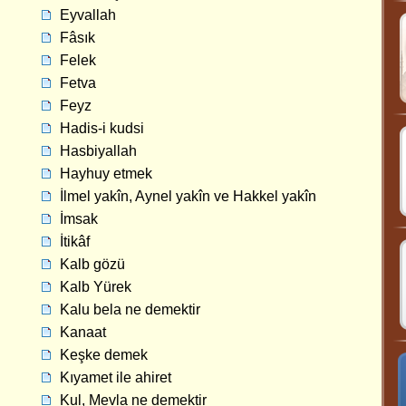
Eyvallah
Fâsık
Felek
Fetva
Feyz
Hadis-i kudsi
Hasbiyallah
Hayhuy etmek
İlmel yakîn, Aynel yakîn ve Hakkel yakîn
İmsak
İtikâf
Kalb gözü
Kalb Yürek
Kalu bela ne demektir
Kanaat
Keşke demek
Kıyamet ile ahiret
Kul, Mevla ne demektir