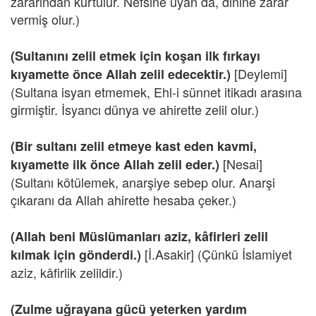
zararından kurtulur. Nefsine uyan da, dinine zarar
vermiş olur.)
(Sultanını zelil etmek için koşan ilk fırkayı
[Deylemi]
kıyamette önce Allah zelil edecektir.)
(Sultana isyan etmemek, Ehl-i sünnet itikadı arasına
girmiştir. İsyancı dünya ve ahirette zelil olur.)
(Bir sultanı zelil etmeye kast eden kavmi,
[Nesai]
kıyamette ilk önce Allah zelil eder.)
(Sultanı kötülemek, anarşiye sebep olur. Anarşi
çıkaranı da Allah ahirette hesaba çeker.)
(Allah beni Müslümanları aziz, kâfirleri zelil
[İ.Asakir] (Çünkü İslamiyet
kılmak için gönderdi.)
aziz, kâfirlik zelildir.)
(Zulme uğrayana gücü yeterken yardım