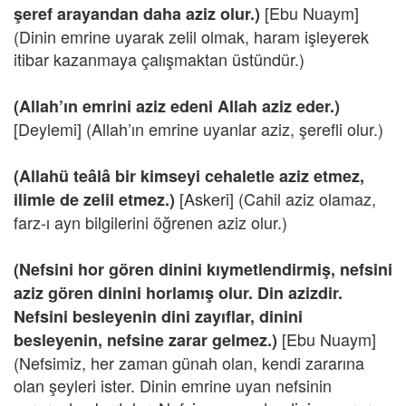
[Ebu Nuaym]
şeref arayandan daha aziz olur.)
(Dinin emrine uyarak zelil olmak, haram işleyerek
itibar kazanmaya çalışmaktan üstündür.)
(Allah’ın emrini aziz edeni Allah aziz eder.)
[Deylemi] (Allah’ın emrine uyanlar aziz, şerefli olur.)
(Allahü teâlâ bir kimseyi cehaletle aziz etmez,
[Askeri] (Cahil aziz olamaz,
ilimle de zelil etmez.)
farz-ı ayn bilgilerini öğrenen aziz olur.)
(Nefsini hor gören dinini kıymetlendirmiş, nefsini
aziz gören dinini horlamış olur. Din azizdir.
Nefsini besleyenin dini zayıflar, dinini
[Ebu Nuaym]
besleyenin, nefsine zarar gelmez.)
(Nefsimiz, her zaman günah olan, kendi zararına
olan şeyleri ister. Dinin emrine uyan nefsinin