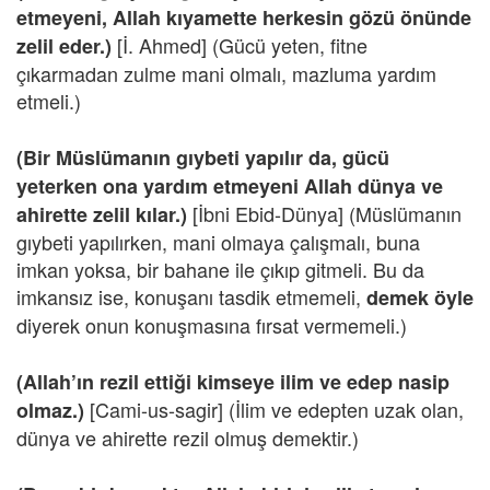
etmeyeni, Allah kıyamette herkesin gözü önünde
[İ. Ahmed] (Gücü yeten, fitne
zelil eder.)
çıkarmadan zulme mani olmalı, mazluma yardım
etmeli.)
(Bir Müslümanın gıybeti yapılır da, gücü
yeterken ona yardım etmeyeni Allah dünya ve
[İbni Ebid-Dünya] (Müslümanın
ahirette zelil kılar.)
gıybeti yapılırken, mani olmaya çalışmalı, buna
imkan yoksa, bir bahane ile çıkıp gitmeli. Bu da
imkansız ise, konuşanı tasdik etmemeli,
demek öyle
diyerek onun konuşmasına fırsat vermemeli.)
(Allah’ın rezil ettiği kimseye ilim ve edep nasip
[Cami-us-sagir] (İlim ve edepten uzak olan,
olmaz.)
dünya ve ahirette rezil olmuş demektir.)