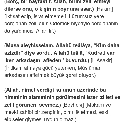
(Borç, bir bayraktır. Allah, birini zelil etmeyi
[Hâkim]
dilerse onu, o kişinin boynuna asar.)
(İktisat edip, israf etmemeli. Lüzumsuz yere
borçlanan zelil olur. Ödemek niyetiyle borçlananın
da yardımcısı Allah’tır.)
(Musa aleyhisselam, Allahü teâlâya, “Kim daha
“
azizdir” diye sordu. Allahü teâlâ,
Kudreti var
[İ. Asakir]
iken arkadaşını affeden” buyurdu.)
(İntikam almaya gücü yeterken, Müslüman
arkadaşını affetmek büyük şeref oluyor.)
(Allah, nimet verdiği kulunun üzerinde bu
nimetinin alametinin görülmesini ister, zilleti ve
[Beyheki] (Makam ve
zelil görüneni sevmez.)
mevki sahibi bir zenginin, cimrilik etmesi, eski
elbiseler giymesi uygun olmaz.)