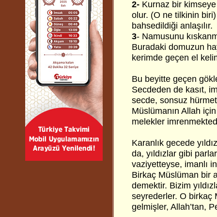
2-
Kurnaz bir kimseye 
olur. (O ne tilkinin biri)
bahsedildiği anlaşılır.
3
- Namusunu kıskanma
Buradaki domuzun hayv
kerimde geçen el kelime
Bu beyitte geçen gökle
Secdeden de kasıt, im
secde, sonsuz hürmet,
Müslümanın Allah için
melekler imrenmektedi
Karanlık gecede yıldız
da, yıldızlar gibi parl
vaziyetteyse, imanlı i
Birkaç Müslüman bir ar
demektir. Bizim yıldızl
seyrederler. O birkaç
gelmişler, Allah’tan, 