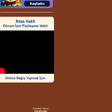
İhlas Vakfı
Dünya İçin Paylaşma Vakti
Online Bağış Yapmak İçin
Ziyaretçi Sayısı
252.012.605