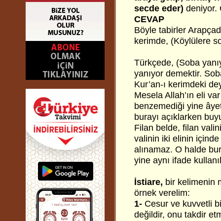
secde eder)
deniyor.
CEVAP
Böyle tabirler Arapça
kerimde, (Köylülere s
Türkçede, (Soba yanıy
yanıyor demektir. Soba
Kur’an-ı kerimdeki dey
Mesela Allah’ın eli var
benzemediği yine âyet-
burayı açıklarken buyu
Filan belde, filan vali
valinin iki elinin için
alınamaz. O halde burad
yine aynı ifade kullanıl
İstiare,
bir kelimenin 
örnek verelim:
1-
Cesur ve kuvvetli 
değildir, onu takdir etm