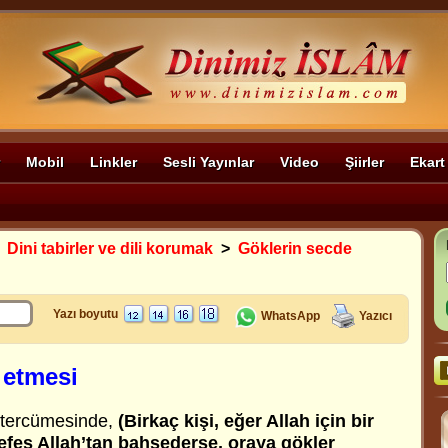
Mobil
Linkler
Sesli Yayınlar
Video
Şiirler
Ekart
>
Dini tabirler ve dili korumak
>
Göklerin secde
Yazı boyutu
WhatsApp
Yazıcı
 etmesi
n tercümesinde,
(Birkaç kişi, eğer Allah için bir
nefes Allah’tan bahsederse, oraya gökler