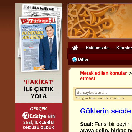
Hakkımızda
Kitaplar
Diller
Merak edilen konular
etmesi
Aradığınız kelime sarı renk ile işaretlenir.
Göklerin secde
Sual:
Farisi bir beyti
araya gelip, birkaç 