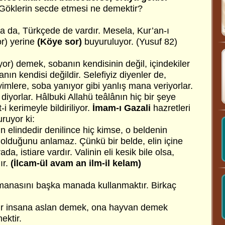
 Göklerin secde etmesi ne demektir?
da da, Türkçede de vardır. Mesela, Kur’an-ı
or) yerine
(Köye sor)
buyuruluyor. (Yusuf 82)
or) demek, sobanın kendisinin değil, içindekiler
nın kendisi değildir. Selefiyiz diyenler de,
imlere, soba yanıyor gibi yanlış mana veriyorlar.
 diyorlar. Hâlbuki Allahü teâlânın hiç bir şeye
i kerimeyle bildiriliyor.
İmam-ı Gazali
hazretleri
ruyor ki:
nin elindedir denilince hiç kimse, o beldenin
de olduğunu anlamaz. Çünkü bir belde, elin içine
a, istiare vardır. Valinin eli kesik bile olsa,
ır.
(İlcam-ül avam an ilm-il kelam)
manasını başka manada kullanmaktır. Birkaç
bir insana aslan demek, ona hayvan demek
ektir.