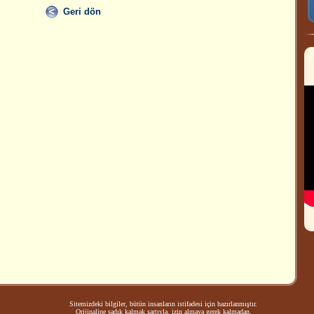
Geri dön
Sitemizdeki bilgiler, bütün insanların istifadesi için hazırlanmıştır.
Orijinaline sadık kalmak şartıyla, izin almaya gerek kalmadan,