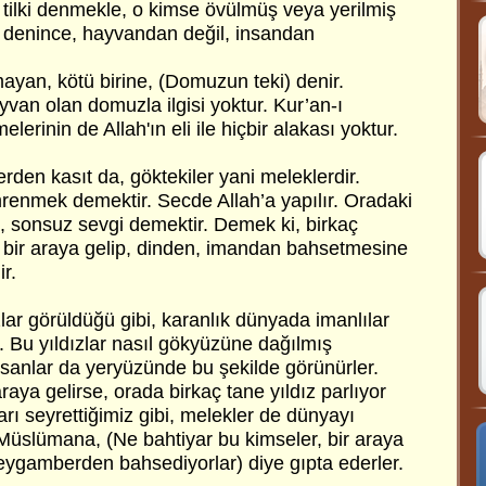
tilki denmekle, o kimse övülmüş veya yerilmiş
denince, hayvandan değil, insandan
yan, kötü birine, (Domuzun teki) denir.
an olan domuzla ilgisi yoktur. Kur’an-ı
lerinin de Allah'ın eli ile hiçbir alakası yoktur.
rden kasıt da, göktekiler yani meleklerdir.
renmek demektir. Secde Allah’a yapılır. Oradaki
 sonsuz sevgi demektir. Demek ki, birkaç
 bir araya gelip, dinden, imandan bahsetmesine
r.
lar görüldüğü gibi, karanlık dünyada imanlılar
ar. Bu yıldızlar nasıl gökyüzüne dağılmış
nsanlar da yeryüzünde bu şekilde görünürler.
aya gelirse, orada birkaç tane yıldız parlıyor
arı seyrettiğimiz gibi, melekler de dünyayı
 Müslümana, (Ne bahtiyar bu kimseler, bir araya
Peygamberden bahsediyorlar) diye gıpta ederler.