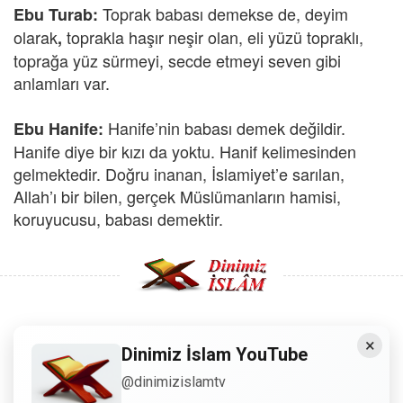
Toprak babası demekse de, deyim
Ebu Turab:
olarak
toprakla haşır neşir olan, eli yüzü topraklı,
,
toprağa yüz sürmeyi, secde etmeyi seven gibi
anlamları var.
Hanife’nin babası demek değildir.
Ebu Hanife:
Hanife diye bir kızı da yoktu. Hanif kelimesinden
gelmektedir. Doğru inanan, İslamiyet’e sarılan,
Allah’ı bir bilen, gerçek Müslümanların hamisi,
koruyucusu, babası demektir.
×
Copyright © 2008 - Dinimiz İslam. Her Hakkı Saklıdır.
Dinimiz İslam YouTube
@dinimizislamtv
Sitemizdeki bilgiler, bütün insanların istifadesi için