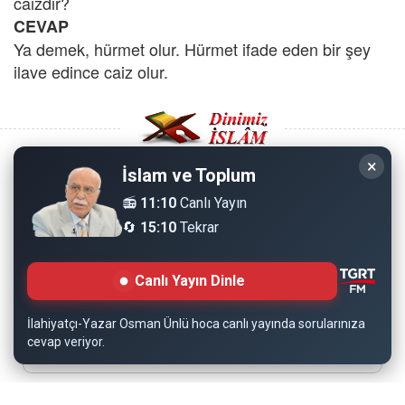
caizdir?
CEVAP
Ya demek, hürmet olur. Hürmet ifade eden bir şey
ilave edince caiz olur.
×
İslam ve Toplum
Copyright © 2008 - Dinimiz İslam. Her Hakkı Saklıdır.
📻
11:10
Canlı Yayın
🔄
15:10
Tekrar
Sitemizdeki bilgiler, bütün insanların istifadesi için
hazırlanmıştır. Orijinaline sadık kalmak şartıyla, izin
Canlı Yayın Dinle
almaya gerek kalmadan, herkes istediği gibi alıp istifade
edebilir.
İlahiyatçı-Yazar Osman Ünlü hoca canlı yayında sorularınıza
cevap veriyor.
Normal Siteyi Göster