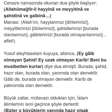
Cenaze namazında okunan dua şöyle başlıyor:
(Allahümağfir-li hayyinâ ve meyyitinâ ve
şahidinâ ve gaibinâ…)
Manası: (Allah’ım, hayylarımızı [dirilerimizi],
meyyitlerimizi [ölülerimizi], şahidlerimizi [burada
olanlarımızı], gâiblerimizi [burada olmayanlarımızı]...
affet!)
Yusuf aleyhisselam kuyuya, atılınca,
(Ey gâib
olmayan Şahid! Ey uzak olmayan Karîb! Beni bu
diye dua etmişti. Burada, şahid,
musibetten kurtar)
hazır olan, burada olan, yanımda olan demektir.
Gâib de, burada olmayan demektir. Karîb de
yakınımda olan demektir.
Büyük zatlar, mütevazı oldukları için, İslam
âlimlerinin ismi geçince şöyle derlerdi:
(Bizler o büyüklerin yanında hazır olsak