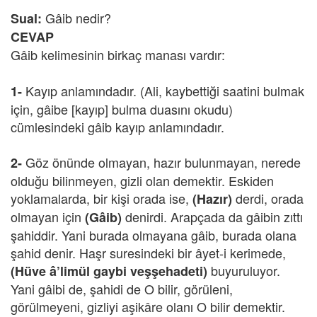
Gâib nedir?
Sual:
CEVAP
Gâib kelimesinin birkaç manası vardır:
Kayıp anlamındadır. (Ali, kaybettiği saatini bulmak
1-
için, gâibe [kayıp] bulma duasını okudu)
cümlesindeki gâib kayıp anlamındadır.
Göz önünde olmayan, hazır bulunmayan, nerede
2-
olduğu bilinmeyen, gizli olan demektir. Eskiden
yoklamalarda, bir kişi orada ise,
derdi, orada
(Hazır)
olmayan için
denirdi. Arapçada da gâibin zıttı
(Gâib)
şahiddir. Yani burada olmayana gâib, burada olana
şahid denir. Haşr suresindeki bir âyet-i kerimede,
buyuruluyor.
(Hüve â’limül gaybi veşşehadeti)
Yani gâibi de, şahidi de O bilir, görüleni,
görülmeyeni, gizliyi aşikâre olanı O bilir demektir.