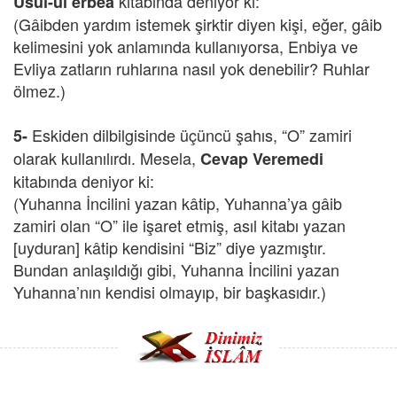
kitabında deniyor ki:
Usül-ül erbea
(Gâibden yardım istemek şirktir diyen kişi, eğer, gâib
kelimesini yok anlamında kullanıyorsa, Enbiya ve
Evliya zatların ruhlarına nasıl yok denebilir? Ruhlar
ölmez.)
Eskiden dilbilgisinde üçüncü şahıs, “O” zamiri
5-
olarak kullanılırdı. Mesela,
Cevap Veremedi
kitabında deniyor ki:
(Yuhanna İncilini yazan kâtip, Yuhanna’ya gâib
zamiri olan “O” ile işaret etmiş, asıl kitabı yazan
[uyduran] kâtip kendisini “Biz” diye yazmıştır.
Bundan anlaşıldığı gibi, Yuhanna İncilini yazan
Yuhanna’nın kendisi olmayıp, bir başkasıdır.)