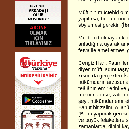
Müftinin müctehid olm
yapılırsa, bunun mücte
söylemesi gerekir.
(İ
Müctehid olmayan kims
anladığına uyarak am
fetva ile amel etmesi 
Cengiz Han, Fatımiler
diyen müfti adını taşı
kısmı da gerçekten İsl
hükümdarın arzusuna g
teâlânın emirlerini ve 
memurları ise, zaten di
şeyi, hükümdar emr et
Yahut bir zalim, Allah
(Bunu yapmak gerekir
ve büyük felaketlere s
zamanlarda, dinini kay