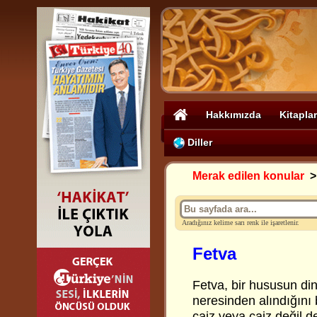
Hakkımızda
Kitaplar
Diller
Merak edilen konular
Aradığınız kelime sarı renk ile işaretlenir.
Fetva
Fetva, bir hususun din
neresinden alındığını
caiz veya caiz değil 