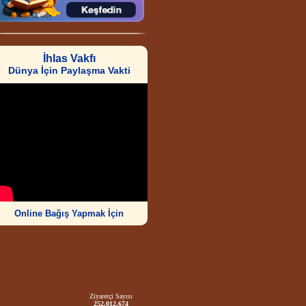
İhlas Vakfı
Dünya İçin Paylaşma Vakti
Online Bağış Yapmak İçin
Ziyaretçi Sayısı
252.012.674