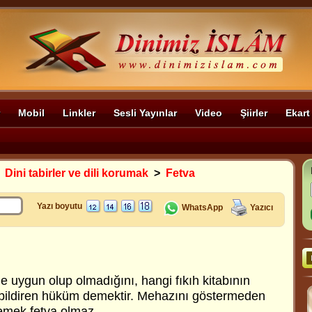
Mobil
Linkler
Sesli Yayınlar
Video
Şiirler
Ekart
>
Dini tabirler ve dili korumak
>
Fetva
Yazı boyutu
WhatsApp
Yazıcı
e uygun olup olmadığını, hangi fıkıh kitabının
 bildiren hüküm demektir. Mehazını göstermeden
demek fetva olmaz.