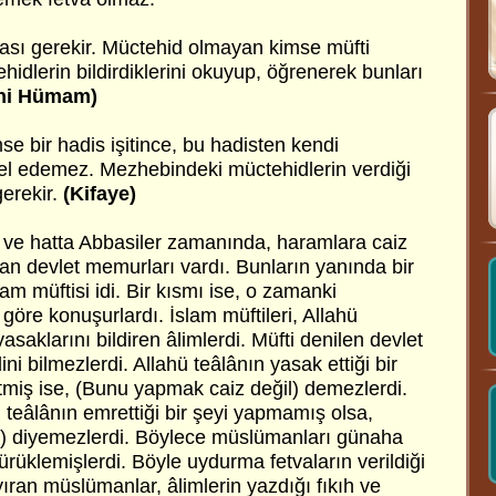
ası gerekir. Müctehid olmayan kimse müfti
hidlerin bildirdiklerini okuyup, öğrenerek bunları
bni Hümam)
e bir hadis işitince, bu hadisten kendi
el edemez. Mezhebindeki müctehidlerin verdiği
gerekir.
(Kifaye)
 ve hatta Abbasiler zamanında, haramlara caiz
yan devlet memurları vardı. Bunların yanında bir
am müftisi idi. Bir kısmı ise, o zamanki
öre konuşurlardı. İslam müftileri, Allahü
yasaklarını bildiren âlimlerdi. Müfti denilen devlet
ni bilmezlerdi. Allahü teâlânın yasak ettiği bir
miş ise, (Bunu yapmak caiz değil) demezlerdi.
ü teâlânın emrettiği bir şeyi yapmamış olsa,
) diyemezlerdi. Böylece müslümanları günaha
ürüklemişlerdi. Böyle uydurma fetvaların verildiği
ıran müslümanlar, âlimlerin yazdığı fıkıh ve