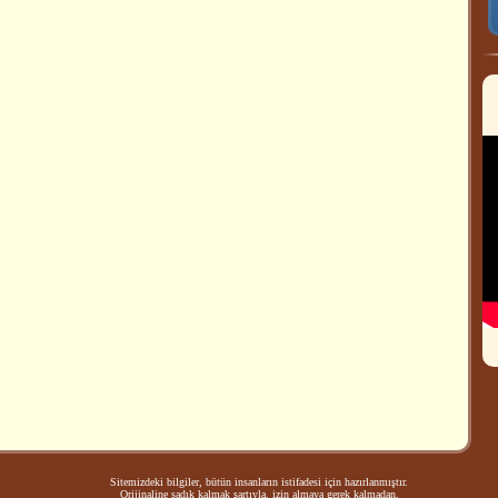
Sitemizdeki bilgiler, bütün insanların istifadesi için hazırlanmıştır.
Orijinaline sadık kalmak şartıyla, izin almaya gerek kalmadan,