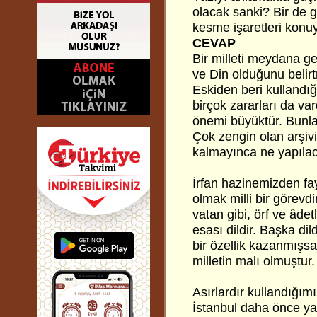
olacak sanki? Bir de 
kesme işaretleri konuy
CEVAP
Bir milleti meydana get
ve Din olduğunu belirt
Eskiden beri kullandığ
birçok zararları da vard
önemi büyüktür. Bunlar
Çok zengin olan arşiv
kalmayınca ne yapıla
İrfan hazinemizden fa
olmak milli bir görevdi
vatan gibi, örf ve âdet
esası dildir. Başka di
bir özellik kazanmışsa
milletin malı olmuştur.
Asırlardır kullandığım
İstanbul daha önce ya