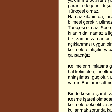
yardımına Sübvansiyon
paranın değerini düşü
Türkçesi olmaz.
Namaz kılanın da, farz,
bilmesi gerekir. Bilm
Türkçesi olmaz. Sporcu
kılanın da, namazla ilg
biz, zaman zaman bu k
açıklanması uygun ol
kelimelere alışılır, y
çalışacağız.
Kelimelerin imlasına gel
hâl kelimeleri, inceltm
anlaşılması güç olur. 
vardır. Bunlar inceltm
Bir de kesme işareti va
Kesme işareti olmadan 
kelimelerdeki elif ve a
kullanmak zorunda kal