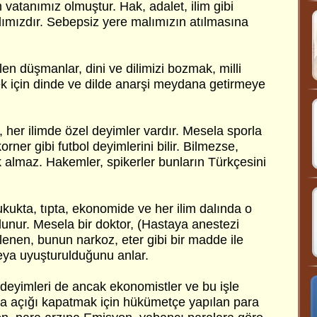
m vatanımız olmuştur. Hak, adalet, ilim gibi
lımızdır. Sebepsiz yere malımızın atılmasına
len düşmanlar, dini ve dilimizi bozmak, milli
 için dinde ve dilde anarşi meydana getirmeye
, her ilimde özel deyimler vardır. Mesela sporla
korner gibi futbol deyimlerini bilir. Bilmezse,
k almaz. Hakemler, spikerler bunların Türkçesini
kukta, tıpta, ekonomide ve her ilim dalında o
bulunur. Mesela bir doktor, (Hastaya anestezi
gilenen, bunun narkoz, eter gibi bir madde ile
veya uyuşturulduğunu anlar.
deyimleri de ancak ekonomistler ve bu işle
sela açığı kapatmak için hükümetçe yapılan para