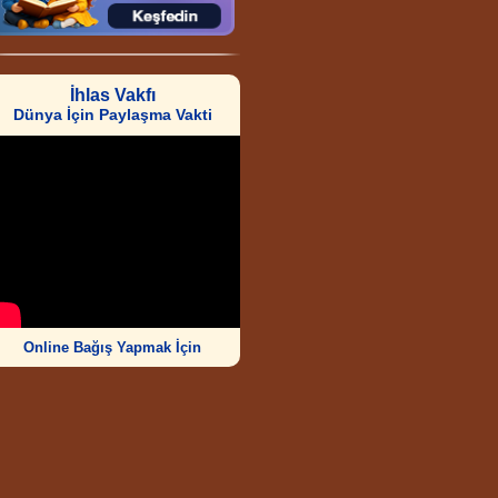
İhlas Vakfı
Dünya İçin Paylaşma Vakti
Online Bağış Yapmak İçin