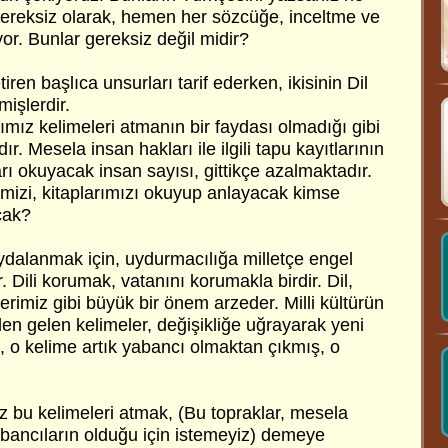
gereksiz olarak, hemen her sözcüğe, inceltme ve
or. Bunlar gereksiz değil midir?
iren başlıca unsurları tarif ederken, ikisinin Dil
mişlerdir.
ımız kelimeleri atmanın bir faydası olmadığı gibi
ır. Mesela insan hakları ile ilgili tapu kayıtlarının
ı okuyacak insan sayısı, gittikçe azalmaktadır.
imizi, kitaplarımızı okuyup anlayacak kimse
cak?
ydalanmak için, uydurmacılığa milletçe engel
r. Dili korumak, vatanını korumakla birdir. Dil,
lerimiz gibi büyük bir önem arzeder. Milli kültürün
lden gelen kelimeler, değişikliğe uğrayarak yeni
, o kelime artık yabancı olmaktan çıkmış, o
ız bu kelimeleri atmak, (Bu topraklar, mesela
bancıların olduğu için istemeyiz) demeye