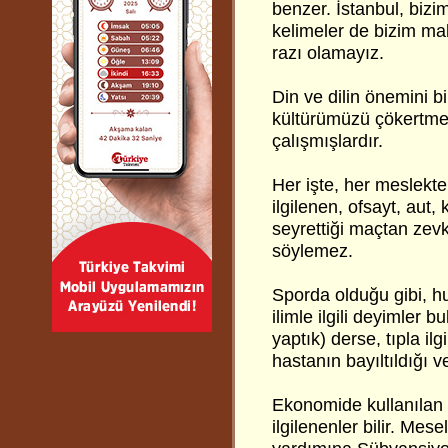
benzer. İstanbul, bizi
kelimeler de bizim ma
razı olamayız.
Din ve dilin önemini bi
kültürümüzü çökertmek
çalışmışlardır.
Her işte, her meslekte
ilgilenen, ofsayt, aut, 
seyrettiği maçtan zev
söylemez.
Sporda olduğu gibi, hu
ilimle ilgili deyimler 
yaptık) derse, tıpla il
hastanın bayıltıldığı 
Ekonomide kullanılan 
ilgilenenler bilir. Me