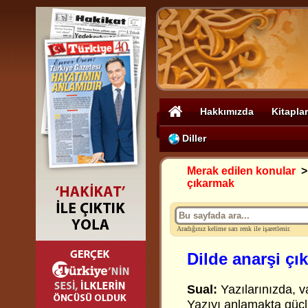
Hakkımızda
Kitaplar
Diller
Merak edilen konular
çıkarmak
Aradığınız kelime sarı renk ile işaretlenir.
Dilde anarşi çı
Sual:
Yazılarınızda, va
Yazıyı anlamakta güçl