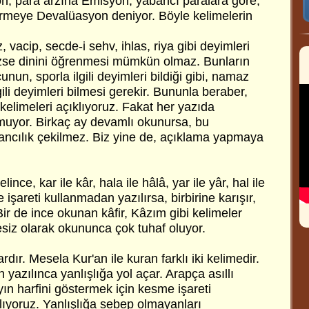
, para arzına Emisyon, yabancı paralara göre,
rmeye Devalüasyon deniyor. Böyle kelimelerin
 vacip, secde-i sehv, ihlas, riya gibi deyimleri
ezse dinini öğrenmesi mümkün olmaz. Bunların
nun, sporla ilgili deyimleri bildiği gibi, namaz
ili deyimleri bilmesi gerekir. Bununla beraber,
elimeleri açıklıyoruz. Fakat her yazıda
muyor. Birkaç ay devamlı okunursa, bu
abancılık çekilmez. Biz yine de, açıklama yapmaya
ince, kar ile kâr, hala ile hâlâ, yar ile yâr, hal ile
e işareti kullanmadan yazılırsa, birbirine karışır,
Bir de ince okunan kâfir, Kâzım gibi kelimeler
esiz olarak okununca çok tuhaf oluyor.
rdır. Mesela Kur'an ile kuran farklı iki kelimedir.
yazılınca yanlışlığa yol açar. Arapça asıllı
yın harfini göstermek için kesme işareti
ıyoruz. Yanlışlığa sebep olmayanları