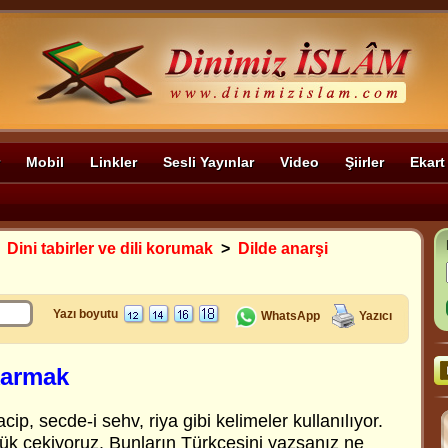
Mobil
Linkler
Sesli Yayınlar
Video
Şiirler
Ekart
>
Dini tabirler ve dili korumak
>
Dilde anarşi
Yazı boyutu
WhatsApp
Yazıcı
karmak
cip, secde-i sehv, riya gibi kelimeler kullanılıyor.
ük çekiyoruz. Bunların Türkçesini yazsanız ne