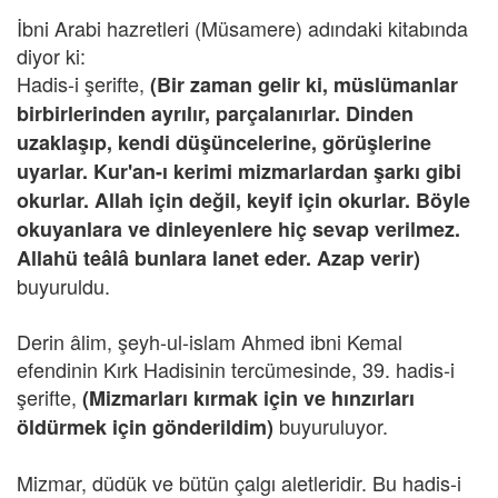
İbni Arabi hazretleri (Müsamere) adındaki kitabında
diyor ki:
Hadis-i şerifte,
(Bir zaman gelir ki, müslümanlar
birbirlerinden ayrılır, parçalanırlar. Dinden
uzaklaşıp, kendi düşüncelerine, görüşlerine
uyarlar. Kur'an-ı kerimi mizmarlardan şarkı gibi
okurlar. Allah için değil, keyif için okurlar. Böyle
okuyanlara ve dinleyenlere hiç sevap verilmez.
Allahü teâlâ bunlara lanet eder. Azap verir)
buyuruldu.
Derin âlim, şeyh-ul-islam Ahmed ibni Kemal
efendinin Kırk Hadisinin tercümesinde, 39. hadis-i
şerifte,
(Mizmarları kırmak için ve hınzırları
buyuruluyor.
öldürmek için gönderildim)
Mizmar, düdük ve bütün çalgı aletleridir. Bu hadis-i