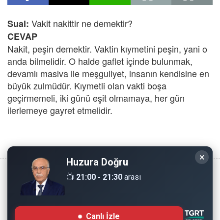
Vakit nakittir ne demektir?
Sual:
CEVAP
Nakit, peşin demektir. Vaktin kıymetini peşin, yani o
anda bilmelidir. O halde gaflet içinde bulunmak,
devamlı masiva ile meşguliyet, insanın kendisine en
büyük zulmüdür. Kıymetli olan vakti boşa
geçirmemeli, iki günü eşit olmamaya, her gün
ilerlemeye gayret etmelidir.
×
Huzura Doğru
📺
21:00 - 21:30
arası
Copyright © 2008 - Dinimiz İslam. Her Hakkı Saklıdır.
Canlı İzle