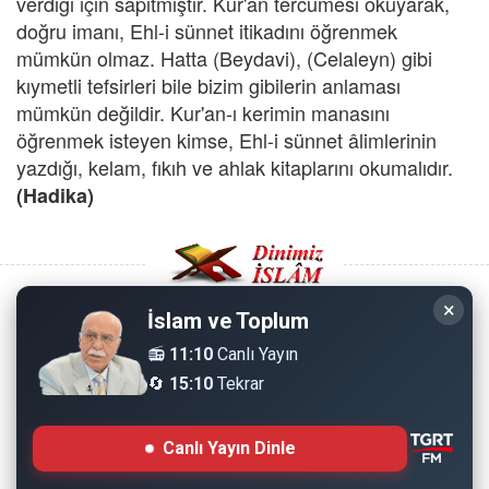
verdiği için sapıtmıştır. Kur'an tercümesi okuyarak,
doğru imanı, Ehl-i sünnet itikadını öğrenmek
mümkün olmaz. Hatta (Beydavi), (Celaleyn) gibi
kıymetli tefsirleri bile bizim gibilerin anlaması
mümkün değildir. Kur'an-ı kerimin manasını
öğrenmek isteyen kimse, Ehl-i sünnet âlimlerinin
yazdığı, kelam, fıkıh ve ahlak kitaplarını okumalıdır.
(Hadika)
×
İslam ve Toplum
Copyright © 2008 - Dinimiz İslam. Her Hakkı Saklıdır.
📻
11:10
Canlı Yayın
🔄
15:10
Tekrar
Sitemizdeki bilgiler, bütün insanların istifadesi için
hazırlanmıştır. Orijinaline sadık kalmak şartıyla, izin
Canlı Yayın Dinle
almaya gerek kalmadan, herkes istediği gibi alıp istifade
edebilir.