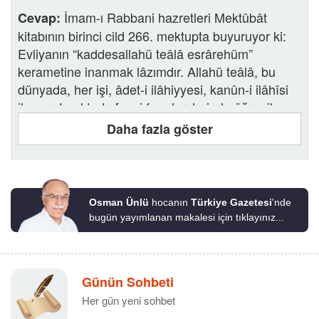
İmam-ı Rabbani hazretleri Mektûbât
Cevap:
kitabının birinci cild 266. mektupta buyuruyor ki:
Evliyanın “kaddesallahü teâlâ esrârehüm”
kerametine inanmak lâzımdır. Allahü teâlâ, bu
dünyada, her işi, âdet-i ilâhiyyesi, kanûn-i ilâhîsi
ile yaratmaktadır [yani fen derslerinde öğrenilen
kanun, nizam ve düzgünlük ile yaratmaktadır,
Daha fazla göster
yapmaktadır]. Evliyasının [yani çok sevdiği
kullarının] elinden, âdet-i ilâhiyyesi dışında, bazı
şeyler yaratır, yapar ki, buna
denir.
(Keramet)
Keramete inanmayan, dünyanın her tarafında, her
Osman Ünlü
hocanın
Türkiye Gazetesi
'nde
zaman, sık sık görülmüş ve ağızdan ağıza
bugün yayımlanan makalesi için tıklayınız...
yayılmış olan vakalara inanmamış olur. Allahü
teâlânın, Peygamberlerin “aleyhimüssalevâtü
vetteslîmât” elinde ve onların sözleri ile, âdet-i
Günün Sohbeti
ilâhiyyesini bozarak, kimsenin yapamayacağı
Her gün yeni sohbet
şeyler yaratmasına,
denir ki, mucize
(Mucize)