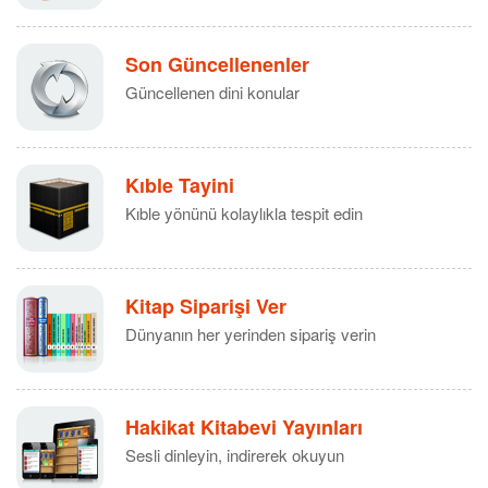
gösteren bir kimse, Peygamber olduğunu ilan
eder. Keramet gösteren kimse ise, Peygamber
olmadığını ve bir Peygamberin “aleyhisselâm”
Son Güncellenenler
yolunda bulunduğunu söyler. [Mucize,
Güncellenen dini konular
peygamberlere mahsustur “aleyhimüsselâm”. Bu
kelimeyi, onlardan başkası için söylemek câiz
değildir.]
(Mektûbât Tercemesi s. 374)
Kıble Tayini
Kıble yönünü kolaylıkla tespit edin
Kitap Siparişi Ver
Dünyanın her yerinden sipariş verin
Hakikat Kitabevi Yayınları
Sesli dinleyin, indirerek okuyun