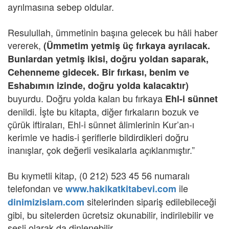
ayrılmasına sebep oldular.
Resulullah, ümmetinin başına gelecek bu hâli haber
vererek,
(Ümmetim yetmiş üç fırkaya ayrılacak.
Bunlardan yetmiş ikisi, doğru yoldan saparak,
Cehenneme gidecek. Bir fırkası, benim ve
Eshabımın izinde, doğru yolda kalacaktır)
buyurdu. Doğru yolda kalan bu fırkaya
Ehl-i sünnet
denildi. İşte bu kitapta, diğer fırkaların bozuk ve
çürük iftiraları, Ehl-i sünnet âlimlerinin Kur’an-ı
kerimle ve hadis-i şeriflerle bildirdikleri doğru
inanışlar, çok değerli vesikalarla açıklanmıştır.”
Bu kıymetli kitap, (0 212) 523 45 56 numaralı
telefondan ve
ile
www.hakikatkitabevi.com
sitelerinden sipariş edilebileceği
dinimizislam.com
gibi, bu sitelerden ücretsiz okunabilir, indirilebilir ve
sesli olarak da dinlenebilir.