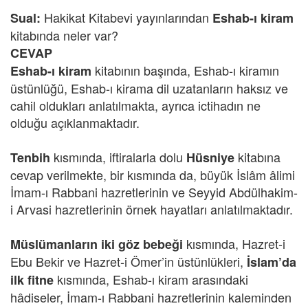
Hakikat Kitabevi yayınlarından
Sual:
Eshab-ı kiram
kitabında neler var?
CEVAP
kitabının başında, Eshab-ı kiramın
Eshab-ı kiram
üstünlüğü, Eshab-ı kirama dil uzatanların haksız ve
cahil oldukları anlatılmakta, ayrıca ictihadın ne
olduğu açıklanmaktadır.
kısmında, iftiralarla dolu
kitabına
Tenbih
Hüsniye
cevap verilmekte, bir kısmında da, büyük İslâm âlimi
İmam-ı Rabbani hazretlerinin ve Seyyid Abdülhakim-
i Arvasi hazretlerinin örnek hayatları anlatılmaktadır.
kısmında, Hazret-i
Müslümanların iki göz bebeği
Ebu Bekir ve Hazret-i Ömer’in üstünlükleri,
İslam’da
kısmında, Eshab-ı kiram arasındaki
ilk fitne
hâdiseler, İmam-ı Rabbani hazretlerinin kaleminden