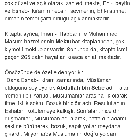
çok güzel ve açık olarak izah edilmekte, Ehl-i beytin
ve Eshab-ı kiramın hepsini sevmenin, Ehl-i sünnet
olmanın temel şartı olduğu açıklanmaktadır.
Kitapta ayrıca, İmam-ı Rabbani ile Muhammed
Masum hazretlerinin
kitaplarından, çok
Mektubat
kıymetli mektuplar vardır. Sonunda da, kitapta ismi
geçen 265 zatın hayatları kısaca anlatılmaktadır.
Önsözünde de özetle deniyor ki:
“Daha Eshab-ı kiram zamanında, Müslüman
olduğunu söyleyerek
adını alan
Abdullah bin Sebe
Yemenli bir Yahudi, Müslümanlar arasına ilk olarak
fitne, ikilik soktu. Bozuk bir çığır açtı. Resulullah’ın
Eshabını kötülemeye kalkıştı. Sonraları, nice din
düşmanları, Müslüman adı alarak, hatta din adamı
şekline bürünerek, bozuk, sapık yollar meydana
çıkardı. Milyonlarca Müslümanın doğru yoldan