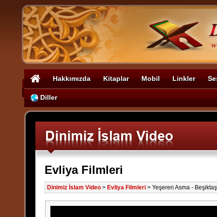
Hakkımızda
Kitaplar
Mobil
Linkler
Se
Diller
Evliya Filmleri
Dinimiz İslam Video
>
Evliya Filmleri
>
Yeşeren Asma - Beşiktaş