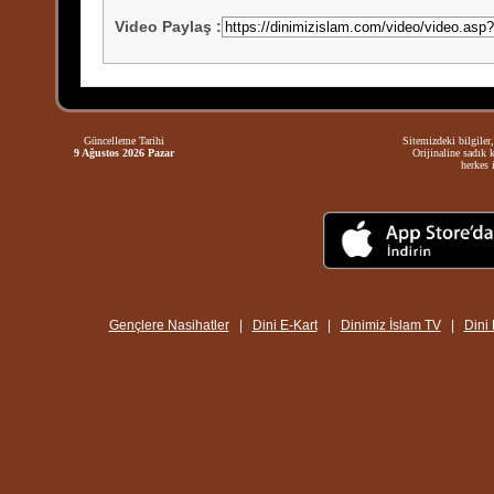
Video Paylaş
:
Güncelleme Tarihi
Sitemizdeki bilgiler,
9 Ağustos 2026 Pazar
Orijinaline sadık 
herkes i
Gençlere Nasihatler
|
Dini E-Kart
|
Dinimiz İslam TV
|
Dini