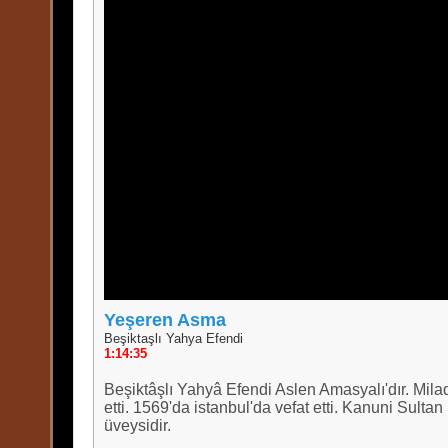
Yeşeren Asma
Beşiktaşlı Yahya Efendi
1:14:35
Beşiktâşlı Yahyâ Efendi Aslen Amasyalı'dır. Mila
etti. 1569'da istanbul'da vefat etti. Kanuni Sulta
üveysidir.