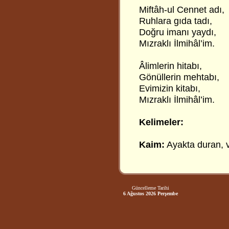
Miftâh-ul Cennet adı,
Ruhlara gıda tadı,
Doğru imanı yaydı,
Mızraklı İlmihâl’im.
Âlimlerin hitabı,
Gönüllerin mehtabı,
Evimizin kitabı,
Mızraklı İlmihâl’im.
Kelimeler:
Kaim:
Ayakta duran, v
Güncelleme Tarihi
6 Ağustos 2026 Perşembe