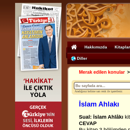
Hakkımızda
Kitaplar
Diller
Merak edilen konular
Aradığınız kelime sarı renk ile işaretlenir.
İslam Ahlakı
Sual: İslam Ahlâkı
ki
CEVAP
Bu kitap 3 bölümden 