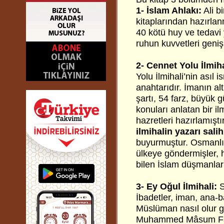
1- İslam Ahlakı:
Ali b
kitaplarından hazırlan
40 kötü huy ve tedavi 
ruhun kuvvetleri geniş
2- Cennet Yolu İlmiha
Yolu İlmihali’nin asıl i
anahtarıdır. İmanın alt
şartı, 54 farz, büyük 
konuları anlatan bir i
hazretleri hazırlamıştı
ilmihalin yazarı salih
buyurmuştur. Osmanlı s
ülkeye göndermişler, h
bilen İslam düşmanları,
3- Ey Oğul İlmihali:
S
İbadetler, iman, ana-b
Müslüman nasıl olur g
Muhammed Mâsum Fâruk