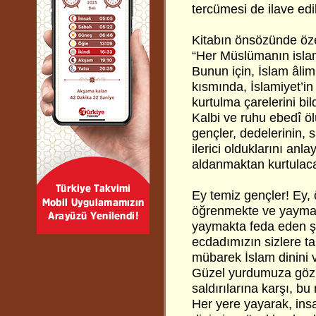
tercümesi de ilave edil
Kitabın önsözünde öze
“Her Müslümanın islam
Bunun için, İslam âliml
kısmında, İslamiyet’i
kurtulma çarelerini bil
Kalbi ve ruhu ebedî ö
gençler, dedelerinin, 
ilerici olduklarını anla
aldanmaktan kurtulaca
Ey temiz gençler! Ey, 
öğrenmekte ve yaymakta
yaymakta feda eden şeh
ecdadımızın sizlere ta
mübarek İslam dinini v
Güzel yurdumuza göz d
saldırılarına karşı, 
Her yere yayarak, insa