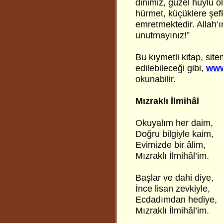
dinimiz, güzel huylu o
hürmet, küçüklere şefka
emretmektedir. Allah’ı
unutmayınız!”
Bu kıymetli kitap, sit
edilebileceği gibi,
www
okunabilir.
Mızraklı İlmihâl
Okuyalım her daim,
Doğru bilgiyle kaim,
Evimizde bir âlim,
Mızraklı İlmihâl’im.
Başlar ve dahi diye,
İnce lisan zevkiyle,
Ecdadımdan hediye,
Mızraklı İlmihâl’im.