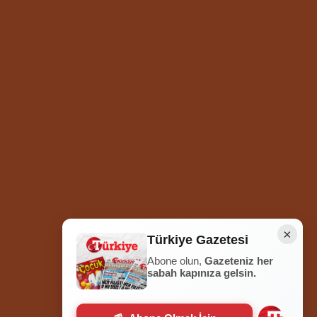
×
Türkiye Gazetesi
Abone olun,
Gazeteniz her
Ziyaretçi Sayısı
252.004.753
sabah kapınıza gelsin.
Hosted by
İhlas Net