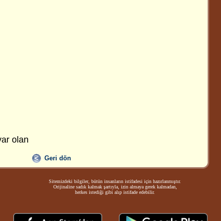
ar olan
Geri dön
Sitemizdeki bilgiler, bütün insanların istifadesi için hazırlanmıştır.
Orijinaline sadık kalmak şartıyla, izin almaya gerek kalmadan,
herkes istediği gibi alıp istifade edebilir.