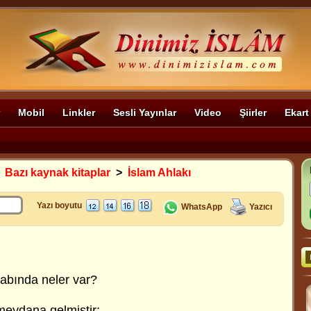
Mobil
Linkler
Sesli Yayınlar
Video
Şiirler
Ekart
>
Bazı kaynak kitaplar
>
İslam Ahlakı
Yazı boyutu
WhatsApp
Yazıcı
tabında neler var?
meydana gelmiştir: