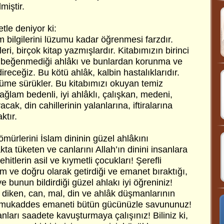
miştir.
tle deniyor ki:
 bilgilerini lüzumu kadar öğrenmesi farzdır.
eri, birçok kitap yazmışlardır. Kitabımızın birinci
n beğenmediği ahlâkı ve bunlardan korunma ve
direceğiz. Bu kötü ahlâk, kalbin hastalıklarıdır.
lüme sürükler. Bu kitabımızı okuyan temiz
sağlam bedenli, iyi ahlâklı, çalışkan, medeni,
yacak, din cahillerinin yalanlarına, iftiralarına
ktır.
ömürlerini İslam dininin güzel ahlâkını
 tüketen ve canlarını Allah’ın dinini insanlara
itlerin asil ve kıymetli çocukları! Şerefli
m ve doğru olarak getirdiği ve emanet bıraktığı,
e bunun bildirdiği güzel ahlakı iyi öğreniniz!
iken, can, mal, din ve ahlâk düşmanlarının
bu mukaddes emaneti bütün gücünüzle savununuz!
nları saadete kavuşturmaya çalışınız! Biliniz ki,