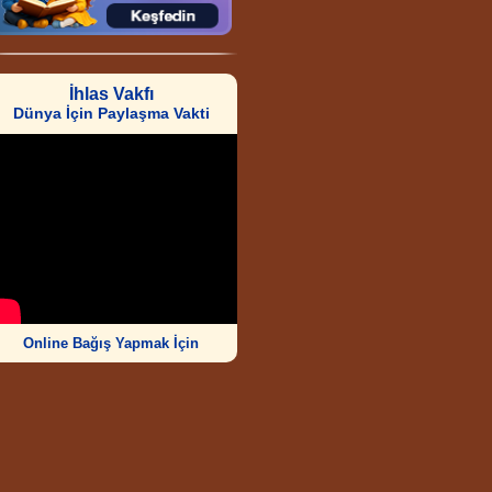
İhlas Vakfı
Dünya İçin Paylaşma Vakti
Online Bağış Yapmak İçin