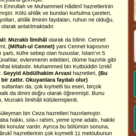
in Emrullah ve Muhammed Hâdimî hazretlerinin
mıştır. Kötü ahlâk ve bundan kurtulma çareleri,
yolları, ahlâk ilminin faydaları, ruhun ne olduğu,
 olarak anlatılmaktadır.
li:
Mızraklı İlmihâl
olarak da bilinir. Cennet
smi,
(Miftah-ul Cennet)
yani Cennet kapısının
ı şartı, küfre sebep olan hususlar, İslam’ın 5
günahlar, evlenmenin edebleri, ölüme hazırlık gibi
lmihal kitabıdır. Muhammed bin Kutbüddin İznikî
r.
Seyyid Abdülhakim Arvasi
hazretleri,
(Bu
 bir zattır. Okuyanlara faydalı olur)
ultanları da, çok kıymetli bu eseri, birçok
alk da dinini doğru olarak öğrenmişti. Bunu
 Mızraklı İlmihâli kötülemişlerdi.
üleyman bin Ceza hazretleri hazırlamıştır.
aba hakkı, sıla-ı rahim, yeme içme adabı, hakiki
ibi konular vardır. Ayrıca bu bölümün sonuna,
î hazretlerinin çok kıymetli 11 mektubunun