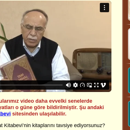
ularımız video daha evvelki senelerde
iyatları o güne göre bildirilmiştir. Şu andaki
abevi
sitesinden ulaşılabilir.
 Kitabevi’nin kitaplarını tavsiye ediyorsunuz?