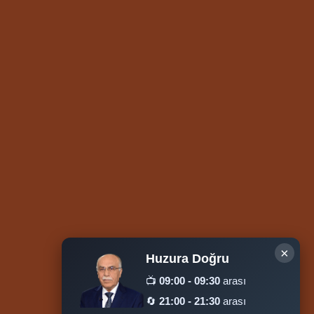
×
Huzura Doğru
📺
09:00 - 09:30
arası
🔄
21:00 - 21:30
arası
Ziyaretçi Sayısı