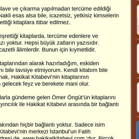
, ilave ve çıkarma yapılmadan tercüme edildiği
Nakli esas alsa bile, icazetsiz, yetkisiz kimselerin
tiği kitaplara itibar edilmez.
eşrettiği kitaplarda, tercüme edenlere ve
zı yoktur. Hepsi büyük zatların yazısıdır.
zetli âlimlerdir. Bunun için kıymetlidir.
itaplarından alarak hazırladığım, eskiden
mı bile tavsiye etmiyorum. Kendi kitabım bile
ak, Hakikat Kitabevi’nin kitaplarının
gelecek feyz ve berekete mani olur.
ialarla gündeme gelen Ömer Öngüt’ün kitaplarını
ıncılık ile Hakikat Kitabevi arasında bir bağlantı
akından hiçbir bağlantı yoktur. Sadece isim
 Kitabevi’nin merkezi İstanbul’un Fatih
 adresi de, www.hakikatkitabevi.com ’dur. Birçok