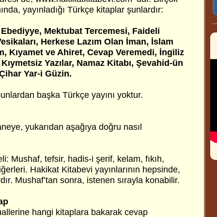
nında, yayınladığı Türkçe kitaplar şunlardır:
 Ebediyye, Mektubat Tercemesi, Faideli
Vesikaları, Herkese Lazım Olan İman, İslam
m, Kıyamet ve Ahiret, Cevap Veremedi, İngiliz
, Kıymetsiz Yazılar, Namaz Kitabı, Şevahid-ün
ihar Yar-i Güzin.
bunlardan başka Türkçe yayını yoktur.
aneye, yukarıdan aşağıya doğru nasıl
li: Mushaf, tefsir, hadis-i şerif, kelam, fıkıh,
iğerleri. Hakikat Kitabevi yayınlarının hepsinde,
ardır. Mushaf’tan sonra, istenen sırayla konabilir.
ap
llerine hangi kitaplara bakarak cevap