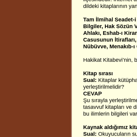
dildeki kitaplarının ya
Tam İlmihal Seadet-i
Bilgiler, Hak Sözün 
Ahlakı, Eshab-ı Kira
Casusunun İtirafları
Nübüvve, Menakıb-ı Ç
Hakikat Kitabevi’nin, 
Kitap sırası
Sual:
Kitaplar kütüph
yerleştirilmelidir?
CEVAP
Şu sırayla yerleştirilme
tasavvuf kitapları ve d
bu ilimlerin bilgileri v
Kaynak aldığımız kit
Sual:
Okuyucuların sua