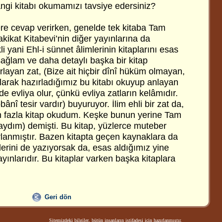
ngi kitabı okumamızı tavsiye edersiniz?
lere cevap verirken, genelde tek kitaba Tam
akikat Kitabevi’nin diğer yayınlarına da
i yani Ehl-i sünnet âlimlerinin kitaplarını esas
sağlam ve daha detaylı başka bir kitap
ırlayan zat, (Bize ait hiçbir dînî hüküm olmayan,
arak hazırladığımız bu kitabı okuyup anlayan
de evliya olur, çünkü evliya zatların kelâmıdır.
nî tesir vardır) buyuruyor. İlim ehli bir zat da,
n fazla kitap okudum. Keşke bunun yerine Tam
saydım) demişti. Bu kitap, yüzlerce muteber
rlanmıştır. Bazen kitapta geçen kaynaklara da
mlerini de yazıyorsak da, esas aldığımız yine
ayınlarıdır. Bu kitaplar varken başka kitaplara
Geri dön
Sitemizdeki bilgiler, bütün insanların istifadesi için hazırlanmıştır.