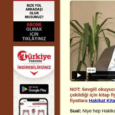
NOT: Sevgili okuyuc
çekildiği için kitap f
fiyatlara
Hakikat Kit
Sual:
Niye hep Hakikat