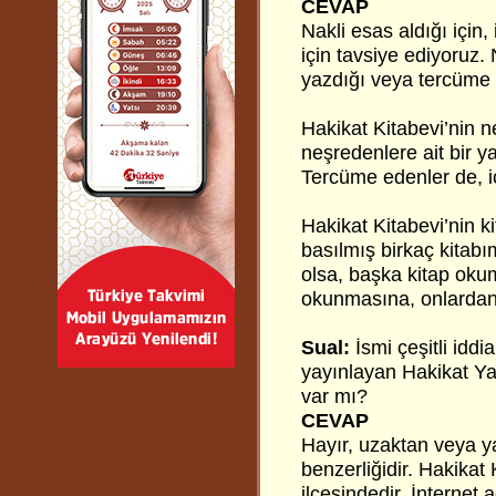
CEVAP
Nakli esas aldığı için
için tavsiye ediyoruz. 
yazdığı veya tercüme et
Hakikat Kitabevi’nin n
neşredenlere ait bir ya
Tercüme edenler de, ica
Hakikat Kitabevi’nin k
basılmış birkaç kitabı
olsa, başka kitap okum
okunmasına, onlardan 
Sual:
İsmi çeşitli idd
yayınlayan Hakikat Yay
var mı?
CEVAP
Hayır, uzaktan veya y
benzerliğidir. Hakikat
ilçesindedir. İnternet