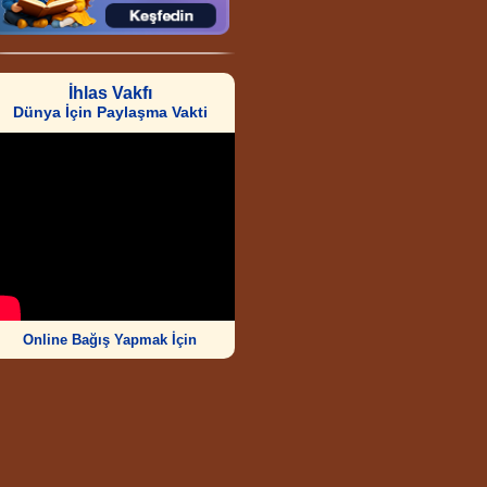
İhlas Vakfı
Dünya İçin Paylaşma Vakti
Online Bağış Yapmak İçin