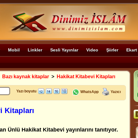
Mobil
Linkler
Sesli Yayınlar
Video
Şiirler
Ekart
>
Bazı kaynak kitaplar
>
Hakikat Kitabevi Kitapları
Yazı boyutu
WhatsApp
Yazıcı
i Kitapları
n Ünlü Hakikat Kitabevi yayınlarını tanıtıyor.