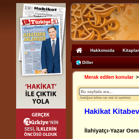
Hakkımızda
Kitaplar
Diller
Merak edilen konular
Aradığınız kelime sarı renk ile işaretlenir.
Hakikat Kitabev
İlahiyatçı-Yazar Osma