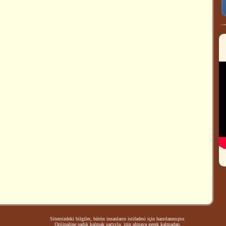
Sitemizdeki bilgiler, bütün insanların istifadesi için hazırlanmıştır.
Orijinaline sadık kalmak şartıyla, izin almaya gerek kalmadan,