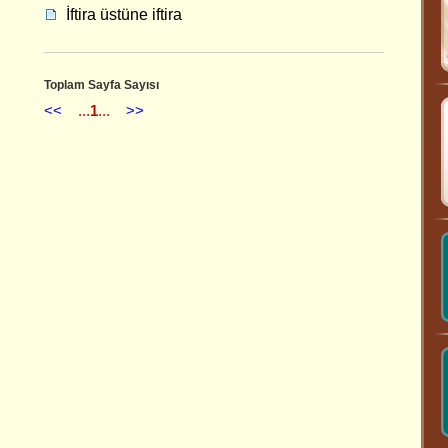
İftira üstüne iftira
Toplam Sayfa Sayısı
<<
...
1
...
>>