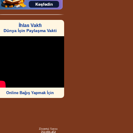
İhlas Vakfı
Dünya İçin Paylaşma Vakti
Online Bağış Yapmak İçin
Ziyaretçi Sayısı
252.011.452