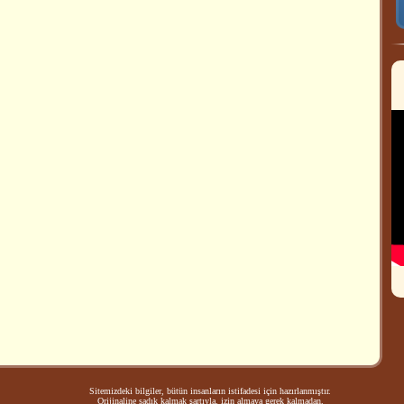
Sitemizdeki bilgiler, bütün insanların istifadesi için hazırlanmıştır.
Orijinaline sadık kalmak şartıyla, izin almaya gerek kalmadan,