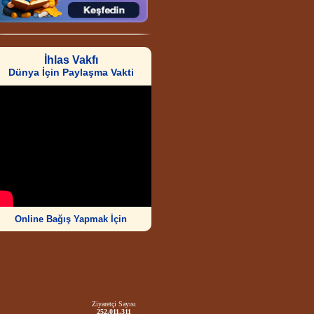
İhlas Vakfı
Dünya İçin Paylaşma Vakti
Online Bağış Yapmak İçin
Ziyaretçi Sayısı
252.011.311