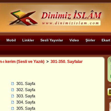
Mobil
Linkler
Sesli Yayınlar
Video
Şiirler
Ekart
-ı kerim (Sesli ve Yazılı)
>
301-350. Sayfalar
301. Sayfa
302. Sayfa
303. Sayfa
304. Sayfa
305. Sayfa