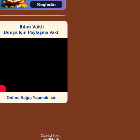
İhlas Vakfı
Dünya İçin Paylaşma Vakti
Online Bağış Yapmak İçin
Ziyaretçi Sayısı
252.004.126