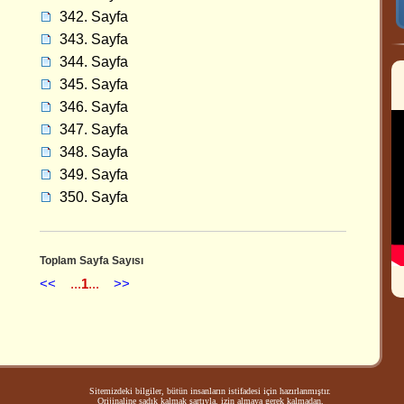
342. Sayfa
343. Sayfa
344. Sayfa
345. Sayfa
346. Sayfa
347. Sayfa
348. Sayfa
349. Sayfa
350. Sayfa
Toplam Sayfa Sayısı
<<
...
1
...
>>
Sitemizdeki bilgiler, bütün insanların istifadesi için hazırlanmıştır.
Orijinaline sadık kalmak şartıyla, izin almaya gerek kalmadan,