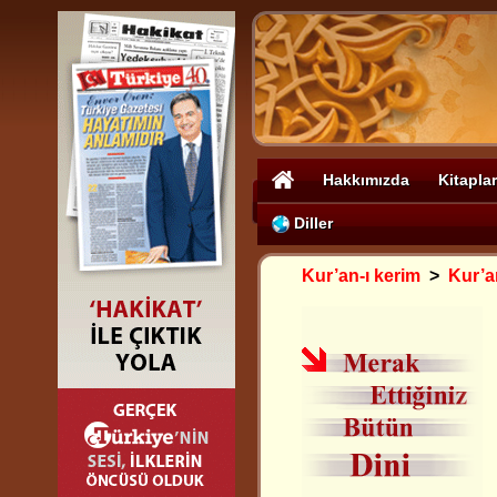
Hakkımızda
Kitaplar
Diller
Kur’an-ı kerim
>
Kur’an