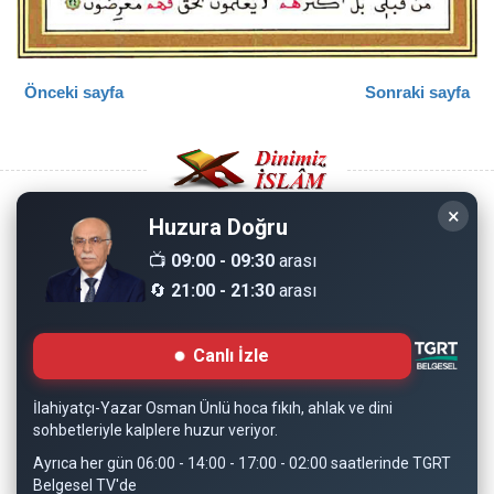
Önceki sayfa
Sonraki sayfa
×
Huzura Doğru
Copyright © 2008 - Dinimiz İslam. Her Hakkı Saklıdır.
📺
09:00 - 09:30
arası
🔄
21:00 - 21:30
arası
Sitemizdeki bilgiler, bütün insanların istifadesi için
hazırlanmıştır. Orijinaline sadık kalmak şartıyla, izin
Canlı İzle
almaya gerek kalmadan, herkes istediği gibi alıp istifade
edebilir.
İlahiyatçı-Yazar Osman Ünlü hoca fıkıh, ahlak ve dini
sohbetleriyle kalplere huzur veriyor.
Normal Siteyi Göster
Ayrıca her gün 06:00 - 14:00 - 17:00 - 02:00 saatlerinde TGRT
Belgesel TV'de